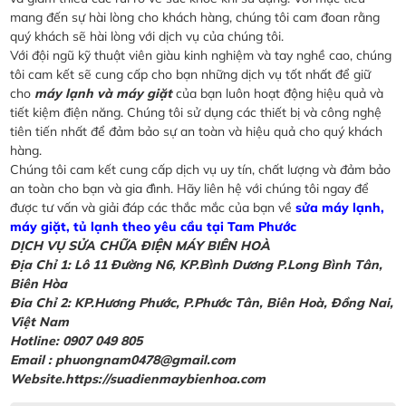
mang đến sự hài lòng cho khách hàng, chúng tôi cam đoan rằng
quý khách sẽ hài lòng với dịch vụ của chúng tôi.
Với đội ngũ kỹ thuật viên giàu kinh nghiệm và tay nghề cao, chúng
tôi cam kết sẽ cung cấp cho bạn những dịch vụ tốt nhất để giữ
cho
máy lạnh và máy giặt
của bạn luôn hoạt động hiệu quả và
tiết kiệm điện năng. Chúng tôi sử dụng các thiết bị và công nghệ
tiên tiến nhất để đảm bảo sự an toàn và hiệu quả cho quý khách
hàng.
Chúng tôi cam kết cung cấp dịch vụ uy tín, chất lượng và đảm bảo
an toàn cho bạn và gia đình. Hãy liên hệ với chúng tôi ngay để
được tư vấn và giải đáp các thắc mắc của bạn về
sửa máy lạnh,
máy giặt, tủ lạnh theo yêu cầu tại Tam Phước
DỊCH VỤ SỬA CHỮA ĐIỆN MÁY BIÊN HOÀ
Địa Chỉ 1: Lô 11 Đường N6, KP.Bình Dương P.Long Bình Tân,
Biên Hòa
Đia Chỉ 2: KP.Hương Phước, P.Phước Tân, Biên Hoà, Đồng Nai,
Việt Nam
Hotline: 0907 049 805
Email : phuongnam0478@gmail.com
Website.https://suadienmaybienhoa.com