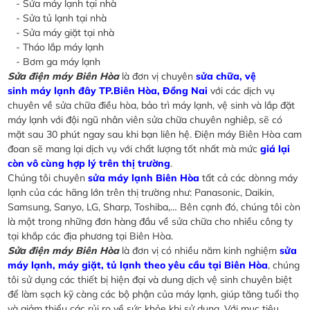
- Sửa máy lạnh tại nhà
- Sửa tủ lạnh tại nhà
- Sửa máy giặt tại nhà
- Tháo lắp máy lạnh
- Bơm ga máy lạnh
Sửa điện máy Biên Hòa
là đơn vị chuyên
sửa chữa, vệ
sinh máy lạnh đây TP.Biên Hòa, Đồng Nai
với các dịch vụ
chuyên về sửa chữa điều hòa, bảo trì máy lạnh, vệ sinh và lắp đặt
máy lạnh với đội ngũ nhân viên sửa chữa chuyên nghiêp, sẽ có
mặt sau 30 phút ngay sau khi bạn liên hệ. Điện máy Biên Hòa cam
đoan sẽ mang lại dịch vụ với chất lượng tốt nhất mà mức
giá lại
còn vô cùng hợp lý trên thị trường
.
Chúng tôi chuyên
sửa máy lạnh Biên Hòa
tất cả các dònng máy
lạnh của các hãng lớn trên thị trường như: Panasonic, Daikin,
Samsung, Sanyo, LG, Sharp, Toshiba,… Bên cạnh đó, chúng tôi còn
là một trong những đơn hàng đầu về sửa chữa cho nhiều công ty
tại khắp các địa phương tại Biên Hòa.
Sửa điện máy Biên Hòa
là đơn vị có nhiều năm kinh nghiệm
sửa
máy lạnh, máy giặt, tủ lạnh theo yêu cầu tại Biên Hòa
, chúng
tôi sử dụng các thiết bị hiện đại và dung dịch vệ sinh chuyên biệt
để làm sạch kỹ càng các bộ phận của máy lạnh, giúp tăng tuổi thọ
và giảm thiểu các rủi ro về sức khỏe khi sử dụng. Với mục tiêu