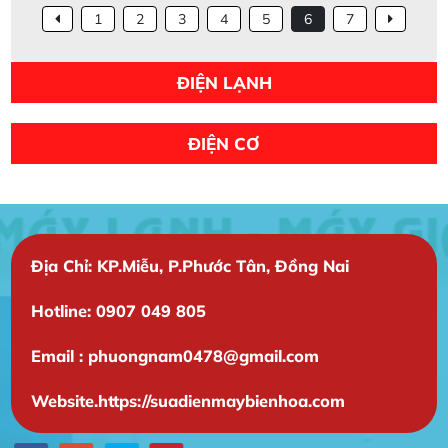
1
2
3
4
5
6
7
ĐIỆN LẠNH
ĐIỆN CƠ
Địa Chỉ: KP.Miễu, P.Phước Tân, Đồng Nai
Hotline: 0907 049 805
Email : phuongnam0478@gmail.com
Website.https://suadienmaybienhoa.com