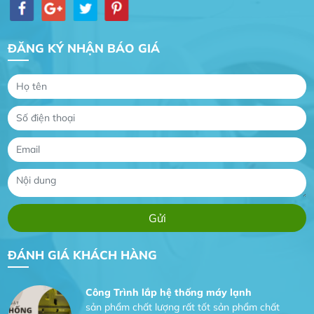
ĐĂNG KÝ NHẬN BÁO GIÁ
Gia Đình lắp máy nóng lạnh
Gia Đình chúng tôi rất hài lòng dịch vụ tại
website
Anh An
Dự án nhà phố đẹp lên nhờ đội thợ điện từ dịch
vụ
Dịch vụ MoTor
Tôi hài lòng quấn motor đẹp và đúng ý
ĐÁNH GIÁ KHÁCH HÀNG
Công Trình lắp hệ thống máy lạnh
sản phẩm chất lượng rất tốt sản phẩm chất