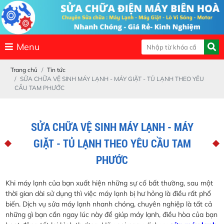
Menu
Trang chủ
Tin tức
SỬA CHỮA VỆ SINH MÁY LẠNH - MÁY GIẶT - TỦ LẠNH THEO YÊU
CẦU TAM PHƯỚC
SỬA CHỮA VỆ SINH MÁY LẠNH - MÁY
GIẶT - TỦ LẠNH THEO YÊU CẦU TAM
PHƯỚC
Khi máy lạnh của bạn xuất hiện những sự cố bất thường, sau một
thời gian dài sử dụng thì việc máy lạnh bị hư hỏng là điều rất phổ
biến. Dịch vụ sửa máy lạnh nhanh chóng, chuyên nghiệp là tất cả
những gì bạn cần ngay lúc này để giúp máy lạnh, điều hòa của bạn