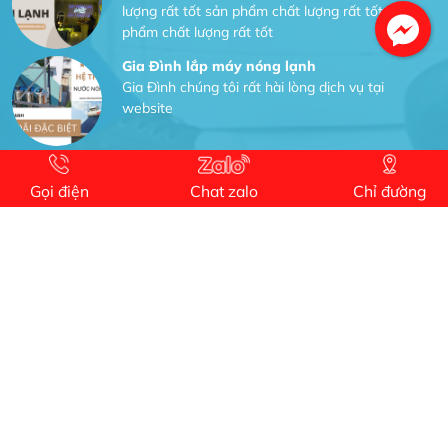
lượng rất tốt sản phẩm chất lượng rất tốt sản
phẩm chất lượng rất tốt
Gia Đình lắp máy nóng lạnh
Gia Đình chúng tôi rất hài lòng dịch vụ tại
website
Anh An
Dự án nhà phố đẹp lên nhờ đội thợ điện từ dịch
Gọi điện
Chat zalo
Chỉ đường
vụ
Dịch vụ MoTor
Tôi hài lòng quấn motor đẹp và đúng ý
Công Trình lắp hệ thống máy lạnh
sản phẩm chất lượng rất tốt sản phẩm chất
lượng rất tốt sản phẩm chất lượng rất tốt sản
phẩm chất lượng rất tốt