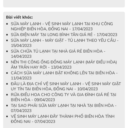
Bài viết khác:
SỬA MÁY LẠNH - VỆ SINH MÁY LẠNH TẠI KHU CÔNG
NGHIỆP BIÊN HÒA, ĐỒNG NAI - 17/04/2023
SỬA ĐIỆN MÁY TẠI LONG BÌNH TÂN GIÁ RẺ - 17/04/2023
SỬA MÁY LẠNH - MÁY GIẶT - TỦ LẠNH THEO YÊU CẦU -
15/04/2023
SỬA CHỮA TỦ LẠNH TẠI NHÀ GIÁ RẺ BIÊN HÒA -
14/04/2023
NÊN THI CÔNG ỐNG ĐỒNG MÁY LẠNH (MÁY ĐIỀU HÒA)
ÂM TRẦN HAY RỜI - 13/04/2023
CÁCH SỬA MÁY LẠNH BẬT KHÔNG LÊN TẠI BIÊN HÒA -
11/04/2023
ĐÂU LÀ ĐỊA CHỈ VỆ SINH MÁY LẠNH - VỆ SINH MÁY GIẶT
UY TÍN TẠI BIÊN HÒA, ĐỒNG NAI - 10/04/2023
RỬA ĐIỀU HOA CHO CÔNG TY VÀ GIA ĐÌNH GIÁ RẺ TẠI
BIÊN HÒA - 09/04/2023
TẠI SAO PHẢI SỬA MÁY LẠNH TẠI NHÀ TẠI BIÊN HÒA -
07/04/2023
VỆ SINH MÁY LẠNH ĐÂY THÀNH PHỐ BIÊN HÒA TỈNH
ĐỒNG NAI - 07/04/2023