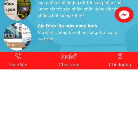
sản phẩm chất lượng rất tốt sản phẩm chất
lượng rất tốt sản phẩm chất lượng rất tốt sản
phẩm chất lượng rất tốt
Gia Đình lắp máy nóng lạnh
Gia Đình chúng tôi rất hài lòng dịch vụ tại
website
Facebook
Anh An
Dự án nhà phố đẹp lên nhờ đội thợ điện từ dịch
Gọi điện
Chat zalo
Chỉ đường
vụ
Dịch vụ MoTor
Tôi hài lòng quấn motor đẹp và đúng ý
Công Trình lắp hệ thống máy lạnh
sản phẩm chất lượng rất tốt sản phẩm chất
lượng rất tốt sản phẩm chất lượng rất tốt sản
phẩm chất lượng rất tốt