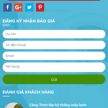
ĐĂNG KÝ NHẬN BÁO GIÁ
Gia Đình lắp máy nóng lạnh
Gia Đình chúng tôi rất hài lòng dịch vụ tại
website
Anh An
Dự án nhà phố đẹp lên nhờ đội thợ điện từ dịch
vụ
Dịch vụ MoTor
Tôi hài lòng quấn motor đẹp và đúng ý
ĐÁNH GIÁ KHÁCH HÀNG
Công Trình lắp hệ thống máy lạnh