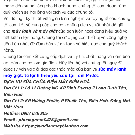
mang đến sự hài lòng cho khách hàng, chúng tôi cam đoan rằng
quý khách sẽ hài lòng với dịch vụ của chúng tôi.
Với đội ngũ kỹ thuật viên giàu kinh nghiệm và tay nghề cao, chúng
tôi cam kết sẽ cung cấp cho bạn những dịch vụ tốt nhất để giữ
cho
máy lạnh và máy giặt
của bạn luôn hoạt động hiệu quả và
tiết kiệm điện năng. Chúng tôi sử dụng các thiết bị và công nghệ
tiên tiến nhất để đảm bảo sự an toàn và hiệu quả cho quý khách
hàng.
Chúng tôi cam kết cung cấp dịch vụ uy tín, chất lượng và đảm bảo
an toàn cho bạn và gia đình. Hãy liên hệ với chúng tôi ngay để
được tư vấn và giải đáp các thắc mắc của bạn về
sửa máy lạnh,
máy giặt, tủ lạnh theo yêu cầu tại Tam Phước
DỊCH VỤ SỬA CHỮA ĐIỆN MÁY BIÊN HOÀ
Địa Chỉ 1: Lô 11 Đường N6, KP.Bình Dương P.Long Bình Tân,
Biên Hòa
Đia Chỉ 2: KP.Hương Phước, P.Phước Tân, Biên Hoà, Đồng Nai,
Việt Nam
Hotline: 0907 049 805
Email : phuongnam0478@gmail.com
Website.https://suadienmaybienhoa.com