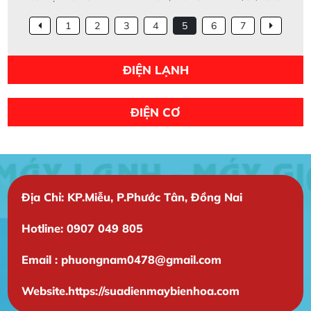
1
2
3
4
5
6
7
ĐIỆN LẠNH
ĐIỆN CƠ
Địa Chỉ: KP.Miễu, P.Phước Tân, Đồng Nai
Hotline: 0907 049 805
Email : phuongnam0478@gmail.com
Website.https://suadienmaybienhoa.com