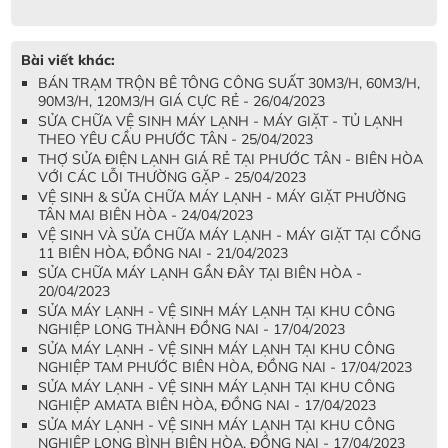
Bài viết khác:
BÁN TRẠM TRỘN BÊ TÔNG CÔNG SUẤT 30M3/H, 60M3/H,
90M3/H, 120M3/H GIÁ CỰC RẺ - 26/04/2023
SỬA CHỮA VỆ SINH MÁY LẠNH - MÁY GIẶT - TỦ LẠNH
THEO YÊU CẦU PHƯỚC TÂN - 25/04/2023
THỢ SỬA ĐIỆN LẠNH GIÁ RẺ TẠI PHƯỚC TÂN - BIÊN HÒA
VỚI CÁC LỖI THƯỜNG GẶP - 25/04/2023
VỆ SINH & SỬA CHỮA MÁY LẠNH - MÁY GIẶT PHƯỜNG
TÂN MAI BIÊN HÒA - 24/04/2023
VỆ SINH VÀ SỬA CHỮA MÁY LẠNH - MÁY GIẶT TẠI CỔNG
11 BIÊN HÒA, ĐỒNG NAI - 21/04/2023
SỬA CHỮA MÁY LẠNH GẦN ĐÂY TẠI BIÊN HÒA -
20/04/2023
SỬA MÁY LẠNH - VỆ SINH MÁY LẠNH TẠI KHU CÔNG
NGHIỆP LONG THÀNH ĐỒNG NAI - 17/04/2023
SỬA MÁY LẠNH - VỆ SINH MÁY LẠNH TẠI KHU CÔNG
NGHIỆP TAM PHƯỚC BIÊN HÒA, ĐỒNG NAI - 17/04/2023
SỬA MÁY LẠNH - VỆ SINH MÁY LẠNH TẠI KHU CÔNG
NGHIỆP AMATA BIÊN HÒA, ĐỒNG NAI - 17/04/2023
SỬA MÁY LẠNH - VỆ SINH MÁY LẠNH TẠI KHU CÔNG
NGHIỆP LONG BÌNH BIÊN HÒA, ĐỒNG NAI - 17/04/2023