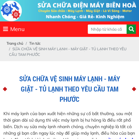
Menu
Trang chủ
Tin tức
SỬA CHỮA VỆ SINH MÁY LẠNH - MÁY GIẶT - TỦ LẠNH THEO YÊU
CẦU TAM PHƯỚC
SỬA CHỮA VỆ SINH MÁY LẠNH - MÁY
GIẶT - TỦ LẠNH THEO YÊU CẦU TAM
PHƯỚC
Khi máy lạnh của bạn xuất hiện những sự cố bất thường, sau một
thời gian dài sử dụng thì việc máy lạnh bị hư hỏng là điều rất phổ
biến. Dịch vụ sửa máy lạnh nhanh chóng, chuyên nghiệp là tất cả
những gì bạn cần ngay lúc này để giúp máy lạnh, điều hòa của bạn