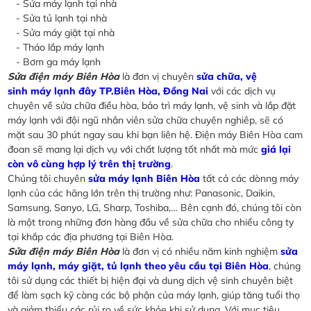
- Sửa máy lạnh tại nhà
- Sửa tủ lạnh tại nhà
- Sửa máy giặt tại nhà
- Tháo lắp máy lạnh
- Bơm ga máy lạnh
Sửa điện máy Biên Hòa
là đơn vị chuyên
sửa chữa, vệ
sinh máy lạnh đây TP.Biên Hòa, Đồng Nai
với các dịch vụ
chuyên về sửa chữa điều hòa, bảo trì máy lạnh, vệ sinh và lắp đặt
máy lạnh với đội ngũ nhân viên sửa chữa chuyên nghiêp, sẽ có
mặt sau 30 phút ngay sau khi bạn liên hệ. Điện máy Biên Hòa cam
đoan sẽ mang lại dịch vụ với chất lượng tốt nhất mà mức
giá lại
còn vô cùng hợp lý trên thị trường
.
Chúng tôi chuyên
sửa máy lạnh Biên Hòa
tất cả các dònng máy
lạnh của các hãng lớn trên thị trường như: Panasonic, Daikin,
Samsung, Sanyo, LG, Sharp, Toshiba,… Bên cạnh đó, chúng tôi còn
là một trong những đơn hàng đầu về sửa chữa cho nhiều công ty
tại khắp các địa phương tại Biên Hòa.
Sửa điện máy Biên Hòa
là đơn vị có nhiều năm kinh nghiệm
sửa
máy lạnh, máy giặt, tủ lạnh theo yêu cầu tại Biên Hòa
, chúng
tôi sử dụng các thiết bị hiện đại và dung dịch vệ sinh chuyên biệt
để làm sạch kỹ càng các bộ phận của máy lạnh, giúp tăng tuổi thọ
và giảm thiểu các rủi ro về sức khỏe khi sử dụng. Với mục tiêu