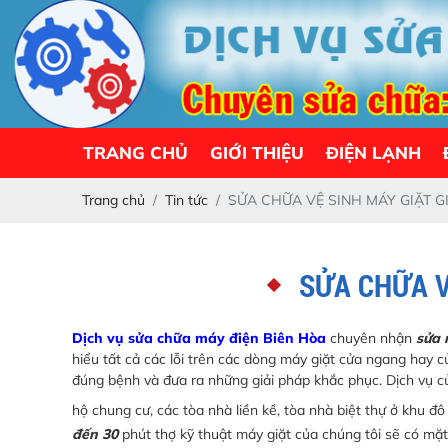
TRANG CHỦ
GIỚI THIỆU
ĐIỆN LẠNH
Trang chủ
Tin tức
SỬA CHỮA VỆ SINH MÁY GIẶT G
SỬA CHỮA V
Dịch vụ sửa chữa máy điện Biên Hòa
chuyên nhận
sửa 
hiểu tất cả các lỗi trên các dòng máy giặt cửa ngang hay
đúng bệnh và đưa ra những giải pháp khắc phục. Dịch vụ củ
hộ chung cư, các tòa nhà liền kề, tòa nhà biệt thự ở khu đô 
đến 30
phút thợ kỹ thuật máy giặt của chúng tôi sẽ có mặt