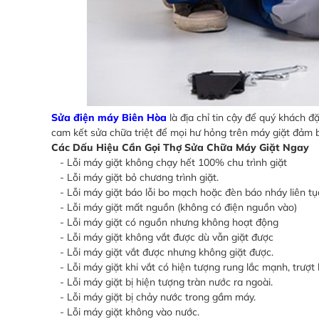
Sửa điện máy Biên Hòa
là địa chỉ tin cậy để quý khách đ
cam kết sửa chữa triệt để mọi hư hỏng trên máy giặt đảm 
Các Dấu Hiệu Cần Gọi Thợ Sửa Chữa Máy Giặt Ngay
- Lỗi máy giặt không chạy hết 100% chu trình giặt
- Lỗi máy giặt bỏ chương trình giặt.
- Lỗi máy giặt báo lỗi bo mạch hoặc đèn báo nháy liên tụ
- Lỗi máy giặt mất nguồn (không có điện nguồn vào)
- Lỗi máy giặt có nguồn nhưng không hoạt động
- Lỗi máy giặt không vắt được dù vẫn giặt được
- Lỗi máy giặt vắt được nhưng không giặt được.
- Lỗi máy giặt khi vắt có hiện tượng rung lắc mạnh, trượt k
- Lỗi máy giặt bị hiện tượng tràn nước ra ngoài.
- Lỗi máy giặt bị chảy nước trong gầm máy.
- Lỗi máy giặt không vào nước.