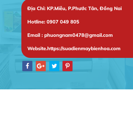
Địa Chỉ: KP.Miễu, P.Phước Tân, Đồng Nai
Hotline: 0907 049 805
Email : phuongnam0478@gmail.com
Website.https://suadienmaybienhoa.com