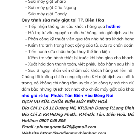
- Sửa máy giặt Sharp
- Sửa máy giặt Cửa Ngang
- Sửa máy giặt Candy
Quy trình sửa máy giặt tại TP. Biên Hòa
- Tiếp nhận thông tin của khách hàng qua
hotline
- Hỗ trợ tư vấn nguyên nhân hư hỏng, báo giá dịch vụ the
- Phân công kỹ thuật viên qua tận nhà hỗ trợ khách hàng
- Kiểm tra tình trạng hoạt động của tủ, đưa ra chẩn đoá
- Tiến hành sửa chữa hoặc thay thế linh kiện
- Kiểm tra vận hành thiết bị trước khi bàn giao cho khác
- Xuất hóa đơn thanh toán, viết phiếu bảo hành sau khi bà
- Sau 3 ngày, nhân viên chăm sóc khách hàng sẽ liên hệ l
Chúng tôi không chỉ là cung cấp cho KH một dịch vụ chất 
trọng, nó không chỉ nâng tầm uy tín của công ty mà còn giú
đảm bảo những lợi ích tốt nhất cho chiếc máy giặt của khá
nhà giá rẻ tại Phước Tân Biên Hòa Đồng Nai
DỊCH VỤ SỬA CHỮA ĐIỆN MÁY BIÊN HOÀ
Địa Chỉ 1: Lô 11 Đường N6, KP.Bình Dương P.Long Bìn
Đia Chỉ 2: KP.Hương Phước, P.Phước Tân, Biên Hoà, Đ
Hotline: 0907 049 805
Email : phuongnam0478@gmail.com
Website.https://suadienmaybienhoa.com