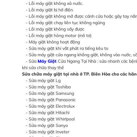
- Lỗi máy giặt không xả nước.
- Lỗi máy giặt bị hở điện.
- Lỗi máy giặt không mở được cánh cửa hoặc gãy tay nắ
- Lỗi máy giặt chạy liên tục không ngừng
- Lỗi máy giặt không sấy được
- Lỗi máy giặt hỏng motor (mô tơ)
- Máy giặt không hoạt động
- Sửa máy giặt khi vắt phát ra tiếng kêu to
- Sửa máy giặt cửa ngang không giặt, không vào nước, sấ
- Sửa
Máy Giặt
Cửa Ngang Tại Nhà : sửa nhanh các bệnh, 
khi sửa chữa thay thế
Sửa chữa máy giặt tại nhà ở TP. Biên Hòa cho các hãn
- Sửa máy giặt Lg
- Sửa máy giặt Toshiba
- Sửa máy giặt Samsung
- Sửa máy giặt Panasonic
- Sửa máy giặt Electrolux
- Sửa máy giặt Hitachi
- Sửa máy giặt Whirlpool
- Sửa máy giặt Sanyo
- Sửa máy giặt Inveter