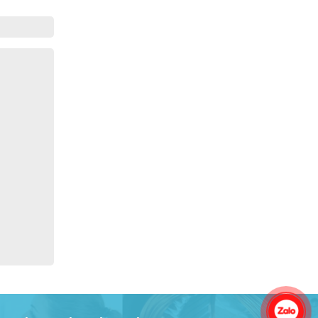
Gia Đình lắp máy nóng lạnh
Gia Đình chúng tôi rất hài lòng dịch vụ
tại website
Anh An
Dự án nhà phố đẹp lên nhờ đội thợ
điện từ dịch vụ
Dịch vụ MoTor
Tôi hài lòng quấn motor đẹp và đúng ý