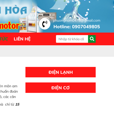
phuongnam0478@gmail.com
Hotline: 0907049805
 TỨC
LIÊN HỆ
ĐIỆN LẠNH
yên môn am
ĐIỆN CƠ
 chuẩn đoán
ỏ, các căn
nhà chỉ từ
15