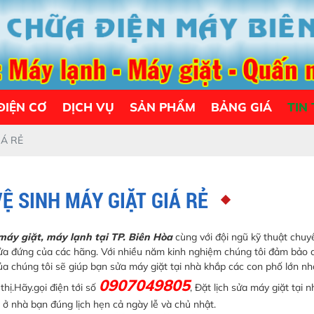
ĐIỆN CƠ
DỊCH VỤ
SẢN PHẨM
BẢNG GIÁ
TIN
IÁ RẺ
Ệ SINH MÁY GIẶT GIÁ RẺ
máy giặt, máy lạnh tại TP. Biên Hòa
cùng với đội ngũ kỹ thuật chu
 cửa đứng của các hãng. Với nhiều năm kinh nghiệm chúng tôi đảm bảo
a chúng tôi sẽ giúp bạn sửa máy giặt tại nhà khắp các con phố lớn nh
0907049805
thị.Hãy.gọi điện tới số
, Đặt lịch sửa máy giặt tại 
 ở nhà bạn đúng lịch hẹn cả ngày lễ và chủ nhật.