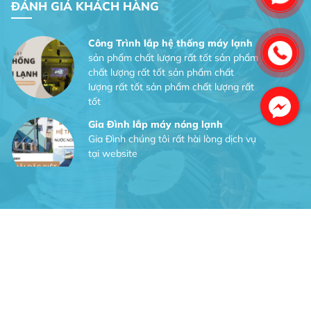
ĐÁNH GIÁ KHÁCH HÀNG
Công Trình lắp hệ thống máy lạnh
sản phẩm chất lượng rất tốt sản phẩm
chất lượng rất tốt sản phẩm chất
lượng rất tốt sản phẩm chất lượng rất
tốt
Gia Đình lắp máy nóng lạnh
Gia Đình chúng tôi rất hài lòng dịch vụ
tại website
Anh An
Dự án nhà phố đẹp lên nhờ đội thợ
điện từ dịch vụ
Dịch vụ MoTor
Tôi hài lòng quấn motor đẹp và đúng ý