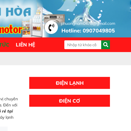
phuongnam0478@gmail.com
Hotline: 0907049805
 TỨC
LIÊN HỆ
ĐIỆN LẠNH
 vị chuyên
ĐIỆN CƠ
a. Đến với
 rẻ tại
máy lạnh