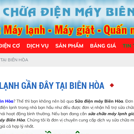
ĐIỆN CƠ
DỊCH VỤ
SẢN PHẨM
BẢNG GIÁ
TIN
TẠI BIÊN HÒA
LẠNH GẦN ĐÂY TẠI BIÊN HÒA
iên Hòa
? Thế thì bạn không nên bỏ qua
Sửa điện máy Biên Hòa
. Đơn
ồ điện lạnh trong nhà bạn hầu như đều được đơn vị nhận hỗ trợ sửa chữ
 thái hoạt động bình thường. Nếu bạn đang cần
sửa chữa máy lạnh giá
áy Biên Hòa
. Chúng tôi là đơn vị chuyên cung cấp dịch vụ sửa chữa 
giá cả hợp lý nhất.