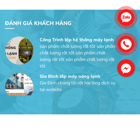
Dịch vụ MoTor
Tôi hài lòng quấn motor đẹp và đúng ý
ĐÁNH GIÁ KHÁCH HÀNG
Công Trình lắp hệ thống máy lạnh
sản phẩm chất lượng rất tốt sản phẩm
chất lượng rất tốt sản phẩm chất
lượng rất tốt sản phẩm chất lượng rất
tốt
Gia Đình lắp máy nóng lạnh
Gia Đình chúng tôi rất hài lòng dịch vụ
tại website
Anh An
Dự án nhà phố đẹp lên nhờ đội thợ
điện từ dịch vụ
Dịch vụ MoTor