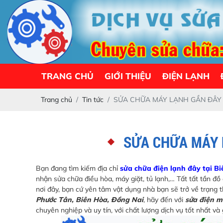
TRANG CHỦ
GIỚI THIỆU
ĐIỆN LẠNH
Trang chủ
Tin tức
SỬA CHỮA MÁY LẠNH GẦN ĐÂY 
SỬA CHỮA MÁY 
Bạn đang tìm kiếm địa chỉ
sửa chữa điện lạnh đây tại B
nhận sửa chữa điều hòa, máy giặt, tủ lạnh,… Tất tất tần đ
nơi đây, bạn cứ yên tâm vật dụng nhà bạn sẽ trở về trạng
Phước Tân, Biên Hòa, Đồng Nai
, hãy đến với
sửa điện m
chuyên nghiệp và uy tín, với chất lượng dịch vụ tốt nhất và 