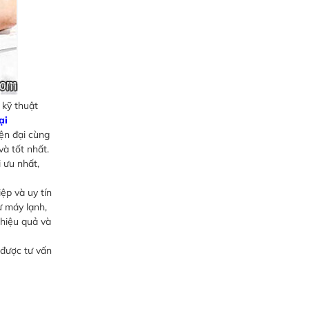
 kỹ thuật
ại
iện đại cùng
và tốt nhất.
 ưu nhất,
ệp và uy tín
 máy lạnh,
 hiệu quả và
 được tư vấn