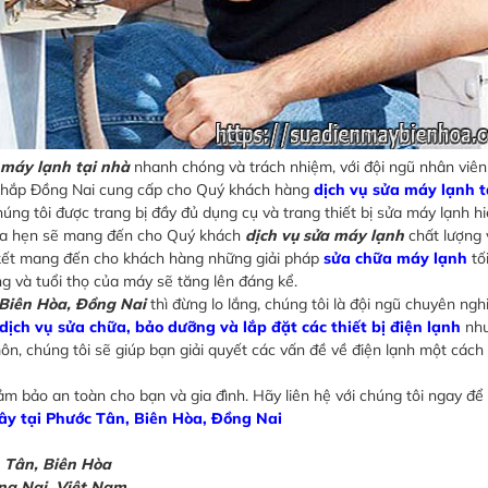
 máy lạnh tại nhà
nhanh chóng và trách nhiệm, với đội ngũ nhân viên
g khắp Đồng Nai cung cấp cho Quý khách hàng
dịch vụ sửa máy lạnh t
ng tôi được trang bị đầy đủ dụng cụ và trang thiết bị sửa máy lạnh h
 hứa hẹn sẽ mang đến cho Quý khách
dịch vụ sửa máy lạnh
chất lượng 
m kết mang đến cho khách hàng những giải pháp
sửa chữa máy lạnh
tối
g và tuổi thọ của máy sẽ tăng lên đáng kể.
 Biên Hòa, Đồng Nai
thì đừng lo lắng, chúng tôi là đội ngũ chuyên nghi
dịch vụ sửa chữa, bảo dưỡng và lắp đặt các thiết bị điện lạnh
như
ôn, chúng tôi sẽ giúp bạn giải quyết các vấn đề về điện lạnh một cách
ảm bảo an toàn cho bạn và gia đình. Hãy liên hệ với chúng tôi ngay để
ây tại Phước Tân, Biên Hòa, Đồng Nai
h Tân, Biên Hòa
ồng Nai, Việt Nam