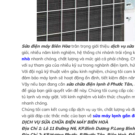
Sửa điện máy Biên Hòa
trân trọng giới thiệu
dịch vụ sửa
giỏi, nhiều năm kinh nghiệm, hệ thống chi nhánh trải rộn
nhà
nhanh chóng, chất lượng và mức giá cả phải chăng. Chú
với sự tham gia của nhiều kỹ sư trong nghành điện lạnh,
Với đội ngũ kỹ thuật viên giàu kinh nghiệm, chúng tôi ca
đảm bảo máy lạnh sẽ hoạt động ổn định, tiết kiệm điện năn
Vậy nếu bạn đang cần
sửa chữa điện lạnh ở Phước Tân,
để giúp bạn giải quyết vấn đề này. Chúng tôi cung cấp các
tủ lạnh và máy giặt. Với kinh nghiệm và kiến thức chuyên m
nhanh chóng.
Chúng tôi cam kết cung cấp dịch vụ uy tín, chất lượng và đ
và giải đáp các thắc mắc của bạn về
sửa máy lạnh gần đ
DỊCH VỤ SỬA CHỮA ĐIỆN MÁY BIÊN HOÀ
Địa Chỉ 1: Lô 11 Đường N6, KP.Bình Dương P.Long Bìn
Đia Chỉ 2: KP.Hương Phước, P.Phước Tân, Biên Hoà, Đ