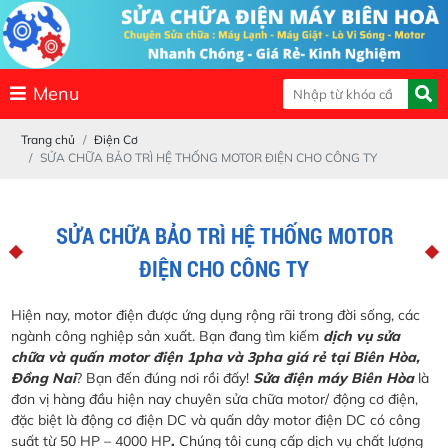
Menu
Trang chủ
Điện Cơ
SỬA CHỮA BẢO TRÌ HỆ THỐNG MOTOR ĐIỆN CHO CÔNG TY
SỬA CHỮA BẢO TRÌ HỆ THỐNG MOTOR
ĐIỆN CHO CÔNG TY
Hiện nay, motor điện được ứng dụng rộng rãi trong đời sống, các
ngành công nghiệp sản xuất. Bạn đang tìm kiếm
dịch vụ sửa
chữa và quấn motor điện 1pha và 3pha giá rẻ tại Biên Hòa,
Đồng Nai
? Bạn đến đúng nơi rồi đấy!
Sửa điện máy Biên Hòa
là
đơn vị hàng đầu hiện nay chuyên sửa chữa motor/ động cơ điện,
đặc biệt là động cơ điện DC và quấn dây motor điện DC có công
suất từ 50 HP – 4000 HP
.
Chúng tôi cung cấp dịch vụ chất lượng