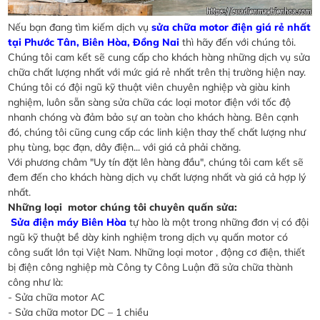
Nếu bạn đang tìm kiếm dịch vụ
sửa chữa motor điện giá rẻ nhất
tại Phước Tân, Biên Hòa, Đồng Nai
thì hãy đến với chúng tôi.
Chúng tôi cam kết sẽ cung cấp cho khách hàng những dịch vụ sửa
chữa chất lượng nhất với mức giá rẻ nhất trên thị trường hiện nay.
Chúng tôi có đội ngũ kỹ thuật viên chuyên nghiệp và giàu kinh
nghiệm, luôn sẵn sàng sửa chữa các loại motor điện với tốc độ
nhanh chóng và đảm bảo sự an toàn cho khách hàng. Bên cạnh
đó, chúng tôi cũng cung cấp các linh kiện thay thế chất lượng như
phụ tùng, bạc đạn, dây điện... với giá cả phải chăng.
Với phương châm "Uy tín đặt lên hàng đầu", chúng tôi cam kết sẽ
đem đến cho khách hàng dịch vụ chất lượng nhất và giá cả hợp lý
nhất.
Những loại motor chúng tôi chuyên quấn sửa:
Sửa điện máy Biên Hòa
tự hào là một trong những đơn vị có đội
ngũ kỹ thuật bề dày kinh nghiệm trong dịch vụ quấn motor có
công suất lớn tại Việt Nam. Những loại motor , động cơ điện, thiết
bị điện công nghiệp mà Công ty Công Luận đã sửa chữa thành
công như là:
- Sửa chữa motor AC
- Sửa chữa motor DC – 1 chiều