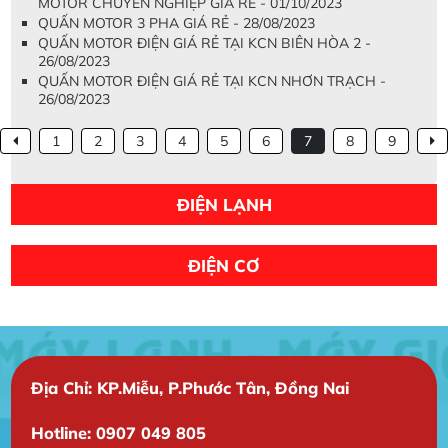
MOTOR CHUYÊN NGHIỆP GIÁ RẺ - 01/10/2023
QUẤN MOTOR 3 PHA GIÁ RẺ - 28/08/2023
QUẤN MOTOR ĐIỆN GIÁ RẺ TẠI KCN BIÊN HÒA 2 -
26/08/2023
QUẤN MOTOR ĐIỆN GIÁ RẺ TẠI KCN NHƠN TRẠCH -
26/08/2023
1
2
3
4
5
6
7
8
9
ĐIỆN LẠNH
ĐIỆN CƠ
Địa Chỉ: KP.Miễu, P.Phước Tân, Đồng Nai
Hotline: 0907 049 805