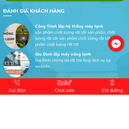
ĐÁNH GIÁ KHÁCH HÀNG
Công Trình lắp hệ thống máy lạnh
sản phẩm chất lượng rất tốt sản phẩm chất
lượng rất tốt sản phẩm chất lượng rất tốt sản
phẩm chất lượng rất tốt
Gia Đình lắp máy nóng lạnh
Gia Đình chúng tôi rất hài lòng dịch vụ tại
website
Anh An
Dự án nhà phố đẹp lên nhờ đội thợ điện từ dịch
vụ
Gọi điện
Chat zalo
Chỉ đường
Dịch vụ MoTor
Tôi hài lòng quấn motor đẹp và đúng ý
Công Trình lắp hệ thống máy lạnh
sản phẩm chất lượng rất tốt sản phẩm chất