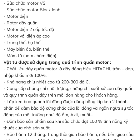
- Sửa chữa motor VS
- Sữa chữa motor Block lạnh
- Motor điện
- Rotor dây quấn
- Motor điện 2 cấp tốc độ
- Motor với điện áp cao
- Trung thế, hạ thế
- Máy biến áp, biến thế
- Mâm từ (nam châm điện)
Vật tư được sử dụng trong quá trình quấn motor :
- Chất liệu dây quấn motor là dây đồng hiệu HITACHI, tròn – dẹp,
nhập khẩu mới 100%.
- Khả năng chịu nhiệt cao từ 200-300 độ C.
- Cung cấp chứng chỉ chất lượng, chứng chỉ xuất xứ của dây quấn
và quy trình quấn dây trên mỗi đơn hàng cho khách hàng.
- Lớp keo bao quanh lõi đồng được dùng bằng lớp keo 2 thành
phần để đảm bảo độ cứng chắc của lõi đồng và ngăn ngừa sự tác
động của môi trường như: độ ẩm, Axit, muối…
- Đảm bảo sản phẩm sau khi sửa chữa đạt 100 % tính năng kỹ
thuật của nhà sản xuất.
- Bảo hành 12 tháng. Trong thời gian bảo hành, nếu bên giao sửa