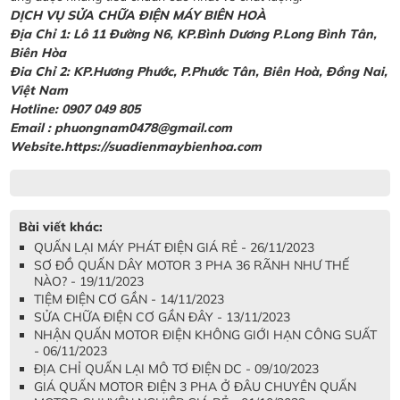
DỊCH VỤ SỬA CHỮA ĐIỆN MÁY BIÊN HOÀ
Địa Chỉ 1: Lô 11 Đường N6, KP.Bình Dương P.Long Bình Tân,
Biên Hòa
Đia Chỉ 2: KP.Hương Phước, P.Phước Tân, Biên Hoà, Đồng Nai,
Việt Nam
Hotline: 0907 049 805
Email : phuongnam0478@gmail.com
Website.https://suadienmaybienhoa.com
Bài viết khác:
QUẤN LẠI MÁY PHÁT ĐIỆN GIÁ RẺ - 26/11/2023
SƠ ĐỒ QUẤN DÂY MOTOR 3 PHA 36 RÃNH NHƯ THẾ
NÀO? - 19/11/2023
TIỆM ĐIỆN CƠ GẦN - 14/11/2023
SỬA CHỮA ĐIỆN CƠ GẦN ĐÂY - 13/11/2023
NHẬN QUẤN MOTOR ĐIỆN KHÔNG GIỚI HẠN CÔNG SUẤT
- 06/11/2023
ĐỊA CHỈ QUẤN LẠI MÔ TƠ ĐIỆN DC - 09/10/2023
GIÁ QUẤN MOTOR ĐIỆN 3 PHA Ở ĐÂU CHUYÊN QUẤN