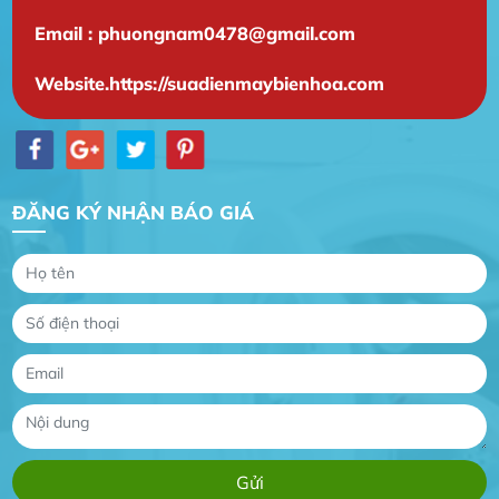
Email : phuongnam0478@gmail.com
Website.https://suadienmaybienhoa.com
ĐĂNG KÝ NHẬN BÁO GIÁ
Gia Đình lắp máy nóng lạnh
Gia Đình chúng tôi rất hài lòng dịch vụ tại
website
Anh An
Dự án nhà phố đẹp lên nhờ đội thợ điện từ dịch
vụ
Dịch vụ MoTor
Tôi hài lòng quấn motor đẹp và đúng ý