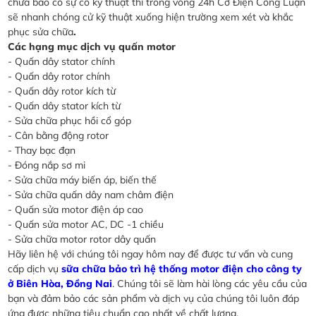
chữa báo có sự cố kỹ thuật thì trong vòng 24h Cơ Điện Công Luận
sẽ nhanh chóng cử kỹ thuật xuống hiện trường xem xét và khắc
phục sửa chữa
.
Các hạng mục dịch vụ quấn motor
- Quấn dây stator chính
- Quấn dây rotor chính
- Quấn dây rotor kích từ
- Quấn dây stator kích từ
- Sửa chữa phục hồi cổ góp
- Cân bằng động rotor
- Thay bạc đạn
- Đóng nắp sơ mi
- Sửa chữa máy biến áp, biến thế
- Sửa chữa quấn dây nam châm điện
- Quấn sửa motor điện áp cao
- Quấn sửa motor AC, DC -1 chiều
- Sửa chữa motor rotor dây quấn
Hãy liên hệ với chúng tôi ngay hôm nay để được tư vấn và cung
cấp dịch vụ
sữa chữa bảo trì hệ thống motor điện cho công ty
ở Biên Hòa, Đồng Nai
. Chúng tôi sẽ làm hài lòng các yêu cầu của
bạn và đảm bảo các sản phẩm và dịch vụ của chúng tôi luôn đáp
ứng được những tiêu chuẩn cao nhất về chất lượng.