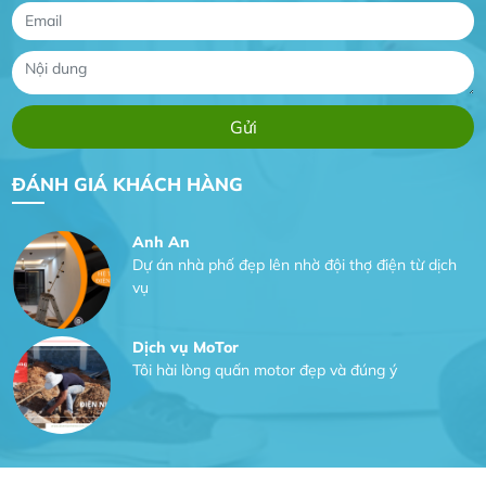
Công Trình lắp hệ thống máy lạnh
sản phẩm chất lượng rất tốt sản phẩm chất
lượng rất tốt sản phẩm chất lượng rất tốt sản
phẩm chất lượng rất tốt
Gia Đình lắp máy nóng lạnh
Gia Đình chúng tôi rất hài lòng dịch vụ tại
ĐÁNH GIÁ KHÁCH HÀNG
website
Anh An
Dự án nhà phố đẹp lên nhờ đội thợ điện từ dịch
vụ
Dịch vụ MoTor
Tôi hài lòng quấn motor đẹp và đúng ý
Công Trình lắp hệ thống máy lạnh
sản phẩm chất lượng rất tốt sản phẩm chất