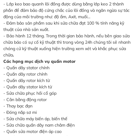
- Lớp keo bao quanh lõi đồng được dùng bằng lớp keo 2 thành
phần để đảm bảo độ cứng chắc của lõi đồng và ngăn ngừa sự tác
động của môi trường như: độ ẩm, Axit, muối…
- Đảm bảo sản phẩm sau khi sửa chữa đạt 100 % tính năng kỹ
thuật của nhà sản xuất.
- Bảo hành 12 tháng. Trong thời gian bảo hành, nếu bên giao sửa
chữa báo có sự cố kỹ thuật thì trong vòng 24h chúng tôi sẽ nhanh
chóng cử kỹ thuật xuống hiện trường xem xét và khắc phục sửa
chữa
.
Các hạng mục dịch vụ quấn motor
- Quấn dây stator chính
- Quấn dây rotor chính
- Quấn dây rotor kích từ
- Quấn dây stator kích từ
- Sửa chữa phục hồi cổ góp
- Cân bằng động rotor
- Thay bạc đạn
- Đóng nắp sơ mi
- Sửa chữa máy biến áp, biến thế
- Sửa chữa quấn dây nam châm điện
- Quấn sửa motor điện áp cao