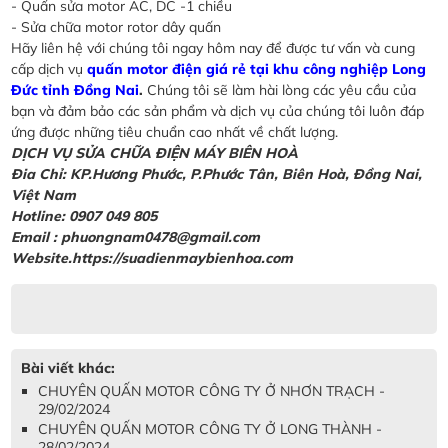
- Quấn sửa motor AC, DC -1 chiều
- Sửa chữa motor rotor dây quấn
Hãy liên hệ với chúng tôi ngay hôm nay để được tư vấn và cung
cấp dịch vụ
quấn motor điện giá rẻ tại khu công nghiệp Long
Đức tỉnh Đồng Nai
.
Chúng tôi sẽ làm hài lòng các yêu cầu của
bạn và đảm bảo các sản phẩm và dịch vụ của chúng tôi luôn đáp
ứng được những tiêu chuẩn cao nhất về chất lượng.
DỊCH VỤ SỬA CHỮA ĐIỆN MÁY BIÊN HOÀ
Đia Chỉ: KP.Hương Phước, P.Phước Tân, Biên Hoà, Đồng Nai,
Việt Nam
Hotline: 0907 049 805
Email : phuongnam0478@gmail.com
Website.https://suadienmaybienhoa.com
Bài viết khác:
CHUYÊN QUẤN MOTOR CÔNG TY Ở NHƠN TRẠCH -
29/02/2024
CHUYÊN QUẤN MOTOR CÔNG TY Ở LONG THÀNH -
28/02/2024