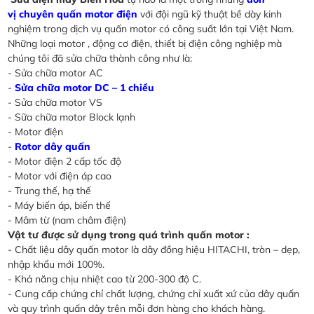
vị chuyên quấn motor điện
với đội ngũ kỹ thuật bề dày kinh
nghiệm trong dịch vụ quấn motor có công suất lớn tại Việt Nam.
Những loại motor , động cơ điện, thiết bị điện công nghiệp mà
chúng tôi đã sửa chữa thành công như là:
- Sửa chữa motor AC
-
Sửa chữa motor DC – 1 chiều
- Sửa chữa motor VS
- Sữa chữa motor Block lạnh
- Motor điện
-
Rotor dây quấn
- Motor điện 2 cấp tốc độ
- Motor với điện áp cao
- Trung thế, hạ thế
- Máy biến áp, biến thế
- Mâm từ (nam châm điện)
Vật tư được sử dụng trong quá trình quấn motor :
- Chất liệu dây quấn motor là dây đồng hiệu HITACHI, tròn – dẹp,
nhập khẩu mới 100%.
- Khả năng chịu nhiệt cao từ 200-300 độ C.
- Cung cấp chứng chỉ chất lượng, chứng chỉ xuất xứ của dây quấn
và quy trình quấn dây trên mỗi đơn hàng cho khách hàng.