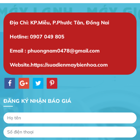
Địa Chỉ: KP.Miễu, P.Phước Tân, Đồng Nai
Hotline: 0907 049 805
Email : phuongnam0478@gmail.com
Gia Đình lắp máy nóng lạnh
Website.https://suadienmaybienhoa.com
Gia Đình chúng tôi rất hài lòng dịch vụ tại
website
Anh An
Dự án nhà phố đẹp lên nhờ đội thợ điện từ dịch
ĐĂNG KÝ NHẬN BÁO GIÁ
vụ
Dịch vụ MoTor
Tôi hài lòng quấn motor đẹp và đúng ý