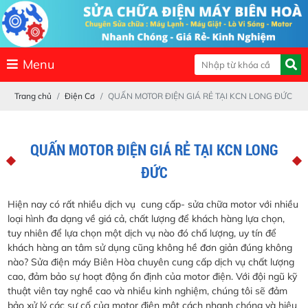
Menu
Trang chủ
Điện Cơ
QUẤN MOTOR ĐIỆN GIÁ RẺ TẠI KCN LONG ĐỨC
QUẤN MOTOR ĐIỆN GIÁ RẺ TẠI KCN LONG
ĐỨC
Hiện nay có rất nhiều dịch vụ cung cấp- sửa chữa motor với nhiều
loại hình đa dạng về giá cả, chất lượng để khách hàng lựa chọn,
tuy nhiên để lựa chọn một dịch vụ nào đó chấ lượng, uy tín để
khách hàng an tâm sử dụng cũng không hề đơn giản đúng không
nào? Sửa điện máy Biên Hòa chuyên cung cấp dịch vụ chất lượng
cao, đảm bảo sự hoạt động ổn định của motor điện. Với đội ngũ kỹ
thuật viên tay nghề cao và nhiều kinh nghiệm, chúng tôi sẽ đảm
bảo xử lý các sự cố của motor điện một cách nhanh chóng và hiệu