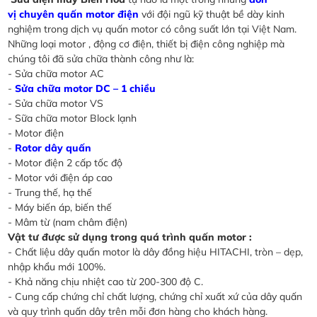
vị chuyên quấn motor điện
với đội ngũ kỹ thuật bề dày kinh
nghiệm trong dịch vụ quấn motor có công suất lớn tại Việt Nam.
Những loại motor , động cơ điện, thiết bị điện công nghiệp mà
chúng tôi đã sửa chữa thành công như là:
- Sửa chữa motor AC
-
Sửa chữa motor DC – 1 chiều
- Sửa chữa motor VS
- Sữa chữa motor Block lạnh
- Motor điện
-
Rotor dây quấn
- Motor điện 2 cấp tốc độ
- Motor với điện áp cao
- Trung thế, hạ thế
- Máy biến áp, biến thế
- Mâm từ (nam châm điện)
Vật tư được sử dụng trong quá trình quấn motor :
- Chất liệu dây quấn motor là dây đồng hiệu HITACHI, tròn – dẹp,
nhập khẩu mới 100%.
- Khả năng chịu nhiệt cao từ 200-300 độ C.
- Cung cấp chứng chỉ chất lượng, chứng chỉ xuất xứ của dây quấn
và quy trình quấn dây trên mỗi đơn hàng cho khách hàng.