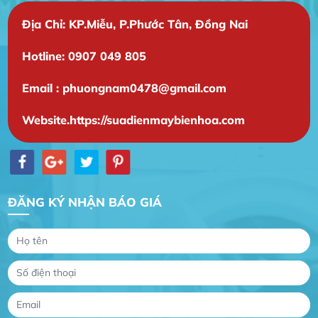
Địa Chỉ: KP.Miễu, P.Phước Tân, Đồng Nai
Hotline: 0907 049 805
Email : phuongnam0478@gmail.com
Website.https://suadienmaybienhoa.com
ĐĂNG KÝ NHẬN BÁO GIÁ
Gia Đình lắp máy nóng lạnh
Gia Đình chúng tôi rất hài lòng dịch vụ tại
website
Anh An