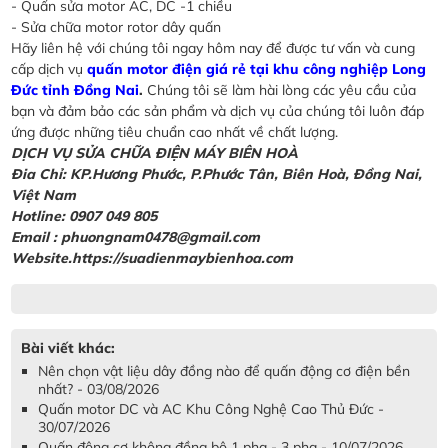
- Quấn sửa motor AC, DC -1 chiều
- Sửa chữa motor rotor dây quấn
Hãy liên hệ với chúng tôi ngay hôm nay để được tư vấn và cung
cấp dịch vụ
quấn motor điện giá rẻ tại khu công nghiệp Long
Đức tỉnh Đồng Nai
.
Chúng tôi sẽ làm hài lòng các yêu cầu của
bạn và đảm bảo các sản phẩm và dịch vụ của chúng tôi luôn đáp
ứng được những tiêu chuẩn cao nhất về chất lượng.
DỊCH VỤ SỬA CHỮA ĐIỆN MÁY BIÊN HOÀ
Đia Chỉ: KP.Hương Phước, P.Phước Tân, Biên Hoà, Đồng Nai,
Việt Nam
Hotline: 0907 049 805
Email : phuongnam0478@gmail.com
Website.https://suadienmaybienhoa.com
Bài viết khác:
Nên chọn vật liệu dây đồng nào để quấn động cơ điện bền
nhất? - 03/08/2026
Quấn motor DC và AC Khu Công Nghệ Cao Thủ Đức -
30/07/2026
Quấn động cơ không đồng bộ 1 pha - 3 pha - 10/07/2026