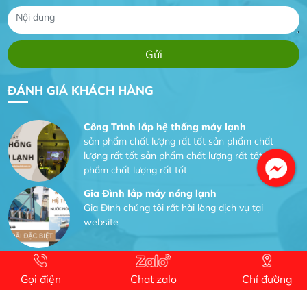
Dự án nhà phố đẹp lên nhờ đội thợ điện từ dịch
vụ
Dịch vụ MoTor
Tôi hài lòng quấn motor đẹp và đúng ý
ĐÁNH GIÁ KHÁCH HÀNG
Công Trình lắp hệ thống máy lạnh
sản phẩm chất lượng rất tốt sản phẩm chất
lượng rất tốt sản phẩm chất lượng rất tốt sản
phẩm chất lượng rất tốt
Gia Đình lắp máy nóng lạnh
Gia Đình chúng tôi rất hài lòng dịch vụ tại
website
Facebook
Anh An
Dự án nhà phố đẹp lên nhờ đội thợ điện từ dịch
Gọi điện
Chat zalo
Chỉ đường
vụ