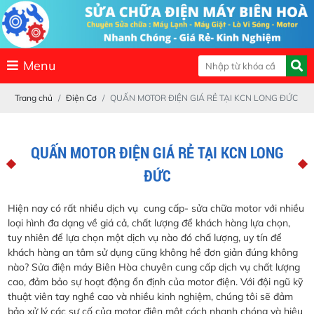
Menu
Trang chủ
Điện Cơ
QUẤN MOTOR ĐIỆN GIÁ RẺ TẠI KCN LONG ĐỨC
QUẤN MOTOR ĐIỆN GIÁ RẺ TẠI KCN LONG
ĐỨC
Hiện nay có rất nhiều dịch vụ cung cấp- sửa chữa motor với nhiều
loại hình đa dạng về giá cả, chất lượng để khách hàng lựa chọn,
tuy nhiên để lựa chọn một dịch vụ nào đó chấ lượng, uy tín để
khách hàng an tâm sử dụng cũng không hề đơn giản đúng không
nào? Sửa điện máy Biên Hòa chuyên cung cấp dịch vụ chất lượng
cao, đảm bảo sự hoạt động ổn định của motor điện. Với đội ngũ kỹ
thuật viên tay nghề cao và nhiều kinh nghiệm, chúng tôi sẽ đảm
bảo xử lý các sự cố của motor điện một cách nhanh chóng và hiệu