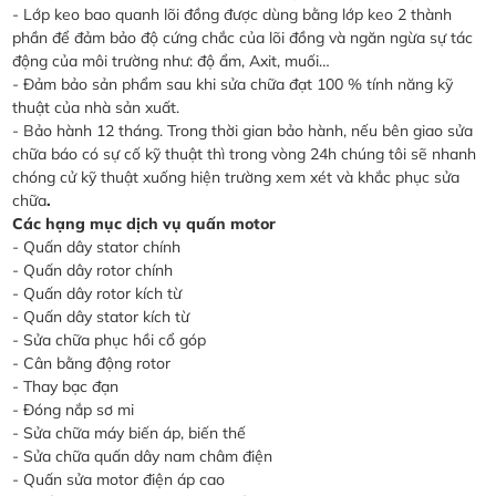
- Lớp keo bao quanh lõi đồng được dùng bằng lớp keo 2 thành
phần để đảm bảo độ cứng chắc của lõi đồng và ngăn ngừa sự tác
động của môi trường như: độ ẩm, Axit, muối…
- Đảm bảo sản phẩm sau khi sửa chữa đạt 100 % tính năng kỹ
thuật của nhà sản xuất.
- Bảo hành 12 tháng. Trong thời gian bảo hành, nếu bên giao sửa
chữa báo có sự cố kỹ thuật thì trong vòng 24h chúng tôi sẽ nhanh
chóng cử kỹ thuật xuống hiện trường xem xét và khắc phục sửa
chữa
.
Các hạng mục dịch vụ quấn motor
- Quấn dây stator chính
- Quấn dây rotor chính
- Quấn dây rotor kích từ
- Quấn dây stator kích từ
- Sửa chữa phục hồi cổ góp
- Cân bằng động rotor
- Thay bạc đạn
- Đóng nắp sơ mi
- Sửa chữa máy biến áp, biến thế
- Sửa chữa quấn dây nam châm điện
- Quấn sửa motor điện áp cao