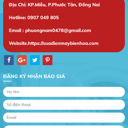
Địa Chỉ: KP.Miễu, P.Phước Tân, Đồng Nai
Hotline: 0907 049 805
Email : phuongnam0478@gmail.com
Website.https://suadienmaybienhoa.com
ĐĂNG KÝ NHẬN BÁO GIÁ
Gia Đình lắp máy nóng lạnh
Gia Đình chúng tôi rất hài lòng dịch vụ tại
website
Anh An
Dự án nhà phố đẹp lên nhờ đội thợ điện từ dịch