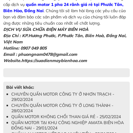
cấp dịch vụ
quấn motor 1 pha 24 rãnh giá rẻ tại Phước Tân,
Biên Hòa, Đồng Nai
. Chúng tôi sẽ làm hài lòng các yêu cầu của
bạn và đảm bảo các sản phẩm và dịch vụ của chúng tôi luôn đáp
ứng được những tiêu chuẩn cao nhất về chất lượng.
DỊCH VỤ SỬA CHỮA ĐIỆN MÁY BIÊN HOÀ
Địa Chỉ
: KP.Hương Phước, P.Phước Tân, Biên Hoà, Đồng Nai,
Việt Nam
Hotline: 0907 049 805
Email : phuongnam0478@gmail.com
Website.https://suadienmaybienhoa.com
Bài viết khác:
CHUYÊN QUẤN MOTOR CÔNG TY Ở NHƠN TRẠCH -
29/02/2024
CHUYÊN QUẤN MOTOR CÔNG TY Ở LONG THÀNH -
28/02/2024
QUẤN MOTOR KHÔNG CHỔI THAN GIÁ RẺ - 25/02/2024
QUẤN MOTOR TẠI KHU CÔNG NGHIỆP AMATA BIÊN HÒA
ĐỒNG NAI - 29/01/2024