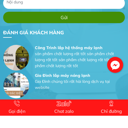
vụ
Dịch vụ MoTor
Tôi hài lòng quấn motor đẹp và đúng ý
ĐÁNH GIÁ KHÁCH HÀNG
Công Trình lắp hệ thống máy lạnh
sản phẩm chất lượng rất tốt sản phẩm chất
lượng rất tốt sản phẩm chất lượng rất tốt sản
phẩm chất lượng rất tốt
Gia Đình lắp máy nóng lạnh
Gia Đình chúng tôi rất hài lòng dịch vụ tại
website
Anh An
Dự án nhà phố đẹp lên nhờ đội thợ điện từ dịch
Gọi điện
Chat zalo
Chỉ đường
vụ