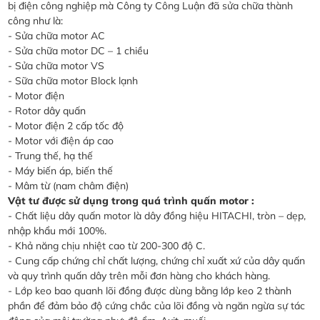
bị điện công nghiệp mà Công ty Công Luận đã sửa chữa thành
công như là:
- Sửa chữa motor AC
- Sửa chữa motor DC – 1 chiều
- Sửa chữa motor VS
- Sữa chữa motor Block lạnh
- Motor điện
- Rotor dây quấn
- Motor điện 2 cấp tốc độ
- Motor với điện áp cao
- Trung thế, hạ thế
- Máy biến áp, biến thế
- Mâm từ (nam châm điện)
Vật tư được sử dụng trong quá trình quấn motor :
- Chất liệu dây quấn motor là dây đồng hiệu HITACHI, tròn – dẹp,
nhập khẩu mới 100%.
- Khả năng chịu nhiệt cao từ 200-300 độ C.
- Cung cấp chứng chỉ chất lượng, chứng chỉ xuất xứ của dây quấn
và quy trình quấn dây trên mỗi đơn hàng cho khách hàng.
- Lớp keo bao quanh lõi đồng được dùng bằng lớp keo 2 thành
phần để đảm bảo độ cứng chắc của lõi đồng và ngăn ngừa sự tác