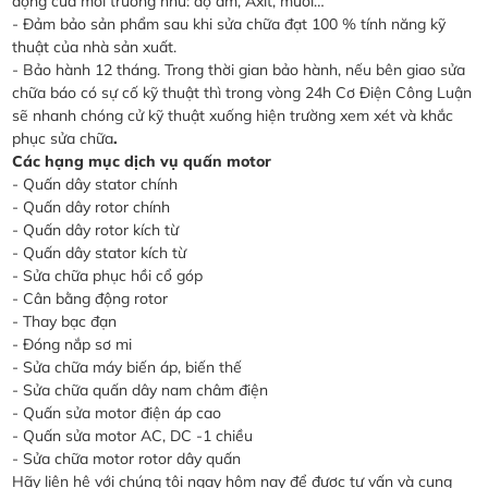
động của môi trường như: độ ẩm, Axit, muối…
- Đảm bảo sản phẩm sau khi sửa chữa đạt 100 % tính năng kỹ
thuật của nhà sản xuất.
- Bảo hành 12 tháng. Trong thời gian bảo hành, nếu bên giao sửa
chữa báo có sự cố kỹ thuật thì trong vòng 24h Cơ Điện Công Luận
sẽ nhanh chóng cử kỹ thuật xuống hiện trường xem xét và khắc
phục sửa chữa
.
Các hạng mục dịch vụ quấn motor
- Quấn dây stator chính
- Quấn dây rotor chính
- Quấn dây rotor kích từ
- Quấn dây stator kích từ
- Sửa chữa phục hồi cổ góp
- Cân bằng động rotor
- Thay bạc đạn
- Đóng nắp sơ mi
- Sửa chữa máy biến áp, biến thế
- Sửa chữa quấn dây nam châm điện
- Quấn sửa motor điện áp cao
- Quấn sửa motor AC, DC -1 chiều
- Sửa chữa motor rotor dây quấn
Hãy liên hệ với chúng tôi ngay hôm nay để được tư vấn và cung