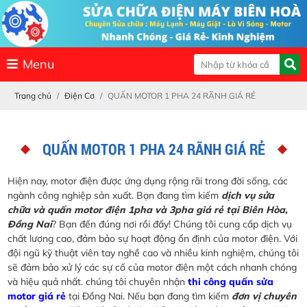
Menu
Trang chủ
Điện Cơ
QUẤN MOTOR 1 PHA 24 RÃNH GIÁ RẺ
QUẤN MOTOR 1 PHA 24 RÃNH GIÁ RẺ
Hiện nay, motor điện được ứng dụng rộng rãi trong đời sống, các
ngành công nghiệp sản xuất. Bạn đang tìm kiếm
dịch vụ sửa
chữa và quấn motor điện 1pha và 3pha giá rẻ tại Biên Hòa,
Đồng Nai
? Bạn đến đúng nơi rồi đấy! Chúng tôi cung cấp dịch vụ
chất lượng cao, đảm bảo sự hoạt động ổn định của motor điện. Với
đội ngũ kỹ thuật viên tay nghề cao và nhiều kinh nghiệm, chúng tôi
sẽ đảm bảo xử lý các sự cố của motor điện một cách nhanh chóng
và hiệu quả nhất. chúng tôi chuyên nhận
thi công quấn sửa
motor giá rẻ
tại Đồng Nai. Nếu bạn đang tìm kiếm
đơn vị chuyên