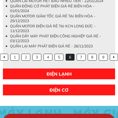
QUẤN LẠI MOTOR HẾT BAO NHIÊU TIỀN - 22/01/2024
QUẤN ĐỘNG CƠ PHÁT ĐIỆN GIÁ RẺ BIÊN HÒA -
01/01/2024
QUẤN MOTOR GIẢM TỐC GIÁ RẺ TẠI BIÊN HÒA -
25/12/2023
QUẤN MOTOR ĐIỆN GIÁ RẺ TẠI KCN LONG ĐỨC -
11/12/2023
QUẤN DÂY MÁY PHÁT ĐIỆN CÔNG NGHIỆP GIÁ RẺ -
03/12/2023
QUẤN LẠI MÁY PHÁT ĐIỆN GIÁ RẺ - 26/11/2023
1
2
3
4
5
6
7
8
9
ĐIỆN LẠNH
ĐIỆN CƠ