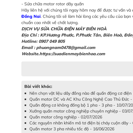
- Sửa chữa motor rotor dây quấn
Hãy liên hệ với chúng tôi ngay hôm nay để được tư vấn và 
Đồng Nai
. Chúng tôi sẽ làm hài lòng các yêu cầu của bạ
chuẩn cao nhất về chất lượng.
DỊCH VỤ SỬA CHỮA ĐIỆN MÁY BIÊN HOÀ
Địa Chỉ
: KP.Hương Phước, P.Phước Tân, Biên Hoà, Đồn
Hotline: 0907 049 805
Email : phuongnam0478@gmail.com
Website.https://suadienmaybienhoa.com
Bài viết khác:
Nên chọn vật liệu dây đồng nào để quấn động cơ điện
Quấn motor DC và AC Khu Công Nghệ Cao Thủ Đức -
Quấn động cơ không đồng bộ 1 pha - 3 pha - 10/07/2
Xưởng quấn motor công nghiệp chuyên nghiệp - 03/0
Quấn motor công nghiệp - 02/07/2026
Các nguyên nhân khiến mô tơ điện bị cháy cuộn dây -
Quấn motor 3 pha nhiều tốc độ - 16/06/2026