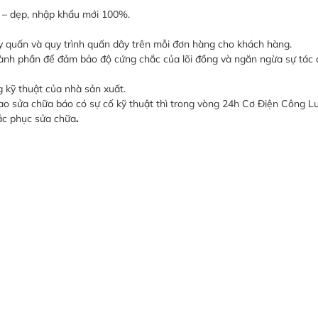
n – dẹp, nhập khẩu mới 100%.
ây quấn và quy trình quấn dây trên mỗi đơn hàng cho khách hàng.
hành phần để đảm bảo độ cứng chắc của lõi đồng và ngăn ngừa sự tác
 kỹ thuật của nhà sản xuất.
iao sửa chữa báo có sự cố kỹ thuật thì trong vòng 24h Cơ Điện Công L
ắc phục sửa chữa
.