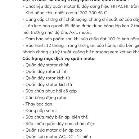
- Chất liệu dây quấn motor là dây đồng hiệu HITACHI, trò
- Khả năng chịu nhiệt cao từ 200-300 độ C.
- Cung cấp chứng chỉ chất lượng, chứng chỉ xuất xứ của d
- Lớp keo bao quanh lõi đồng được dùng bằng lớp keo 2 t
môi trường như: độ ẩm, Axit, muối…
- Đảm bảo sản phẩm sau khi sửa chữa đạt 100 % tính năng
- Bảo hành 12 tháng. Trong thời gian bảo hành, nếu bên g
nhanh chóng cử kỹ thuật xuống hiện trường xem xét và kh
Các hạng mục dịch vụ quấn motor
- Quấn dây stator chính
- Quấn dây rotor chính
- Quấn dây rotor kích từ
- Quấn dây stator kích từ
- Sửa chữa phục hồi cổ góp
- Cân bằng động rotor
- Thay bạc đạn
- Đóng nắp sơ mi
- Sửa chữa máy biến áp, biến thế
- Sửa chữa quấn dây nam châm điện
- Quấn sửa motor điện áp cao
- Quấn sửa motor AC, DC -1 chiều