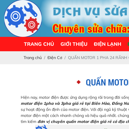
TRANG CHỦ
GIỚI THIỆU
ĐIỆN LẠNH
Trang chủ
Điện Cơ
QUẤN MOTOR 1 PHA 24 RÃNH 
QUẤN MOTOR
Hiện nay, motor điện được ứng dụng rộng rãi trong đời số
motor điện 1pha và 3pha giá rẻ tại Biên Hòa, Đồng Na
sự hoạt động ổn định của motor điện. Với đội ngũ kỹ thuật 
motor điện một cách nhanh chóng và hiệu quả nhất. chún
tìm kiếm
đơn vị chuyên quấn motor điện giá rẻ có địa c