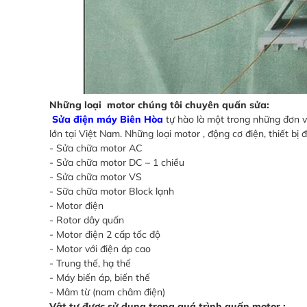
Những loại motor chúng tôi chuyên quấn sửa:
Sửa điện máy Biên Hòa
tự hào là một trong những đơn v
lớn tại Việt Nam. Những loại motor , động cơ điện, thiết 
- Sửa chữa motor AC
- Sửa chữa motor DC – 1 chiều
- Sửa chữa motor VS
- Sữa chữa motor Block lạnh
- Motor điện
- Rotor dây quấn
- Motor điện 2 cấp tốc độ
- Motor với điện áp cao
- Trung thế, hạ thế
- Máy biến áp, biến thế
- Mâm từ (nam châm điện)
Vật tư được sử dụng trong quá trình quấn motor :