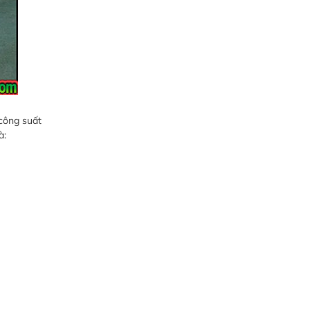
 công suất
à: