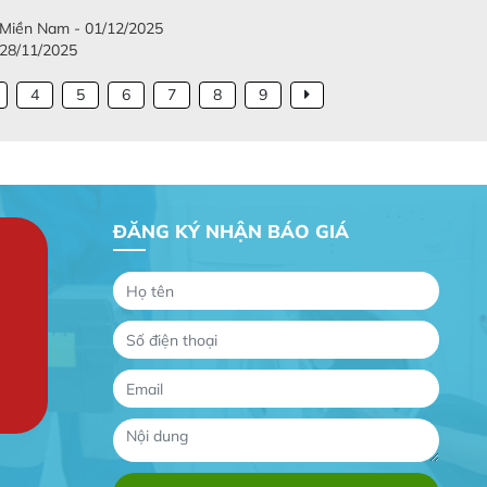
c Miền Nam - 01/12/2025
 28/11/2025
4
5
6
7
8
9
ĐĂNG KÝ NHẬN BÁO GIÁ