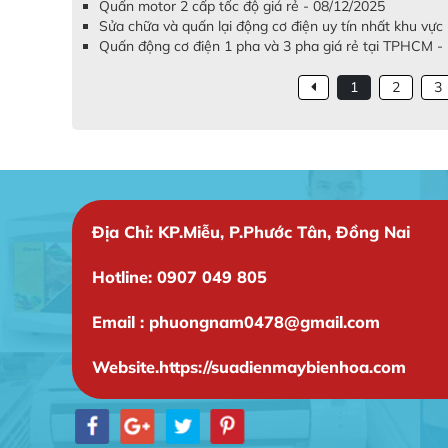
Quấn motor 2 cấp tốc độ giá rẻ - 08/12/2025
Sửa chữa và quấn lại động cơ điện uy tín nhất khu vự
Quấn động cơ điện 1 pha và 3 pha giá rẻ tại TPHCM -
1
2
3
Địa Chỉ: KP.Miễu, P.Phước Tân, Đồng Nai
Hotline: 0907 049 805
Email : phuongnam0478@gmail.com
Website.https://suadienmaybienhoa.com