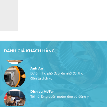
Công Trình lắp hệ thống máy lạnh
sản phẩm chất lượng rất tốt sản phẩm
chất lượng rất tốt sản phẩm chất
lượng rất tốt sản phẩm chất lượng rất
tốt
Gia Đình lắp máy nóng lạnh
Gia Đình chúng tôi rất hài lòng dịch vụ
ĐÁNH GIÁ KHÁCH HÀNG
tại website
Anh An
Dự án nhà phố đẹp lên nhờ đội thợ
điện từ dịch vụ
Dịch vụ MoTor
Tôi hài lòng quấn motor đẹp và đúng ý