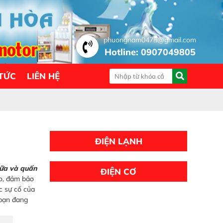
phuongnam0478@gmail.com
Hotline: 0907049805
 TỨC
LIÊN HỆ
ĐIỆN LẠNH
hữa và quấn
ĐIỆN CƠ
ao, đảm bảo
c sự cố của
 bạn đang