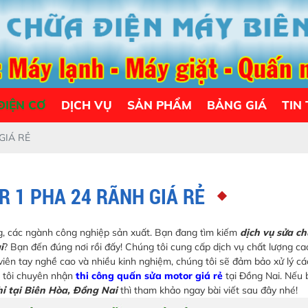
ĐIỆN CƠ
DỊCH VỤ
SẢN PHẨM
BẢNG GIÁ
TIN
GIÁ RẺ
 1 PHA 24 RÃNH GIÁ RẺ
ng, các ngành công nghiệp sản xuất. Bạn đang tìm kiếm
dịch vụ sửa c
i
? Bạn đến đúng nơi rồi đấy! Chúng tôi cung cấp dịch vụ chất lượng c
viên tay nghề cao và nhiều kinh nghiệm, chúng tôi sẽ đảm bảo xử lý cá
g tôi chuyên nhận
thi công quấn sửa motor giá rẻ
tại Đồng Nai. Nếu
hỉ tại Biên Hòa, Đồng Nai
thì tham khảo ngay bài viết sau đây nhé!