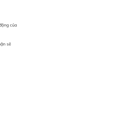
 động của
uận sẽ