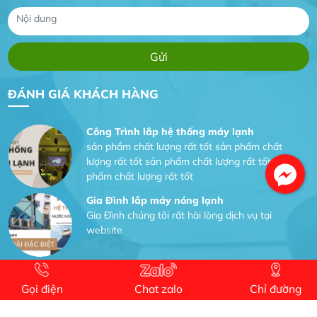
Dự án nhà phố đẹp lên nhờ đội thợ điện từ dịch
vụ
Dịch vụ MoTor
Tôi hài lòng quấn motor đẹp và đúng ý
ĐÁNH GIÁ KHÁCH HÀNG
Công Trình lắp hệ thống máy lạnh
sản phẩm chất lượng rất tốt sản phẩm chất
lượng rất tốt sản phẩm chất lượng rất tốt sản
phẩm chất lượng rất tốt
Gia Đình lắp máy nóng lạnh
Gia Đình chúng tôi rất hài lòng dịch vụ tại
website
Anh An
Dự án nhà phố đẹp lên nhờ đội thợ điện từ dịch
Gọi điện
Chat zalo
Chỉ đường
vụ