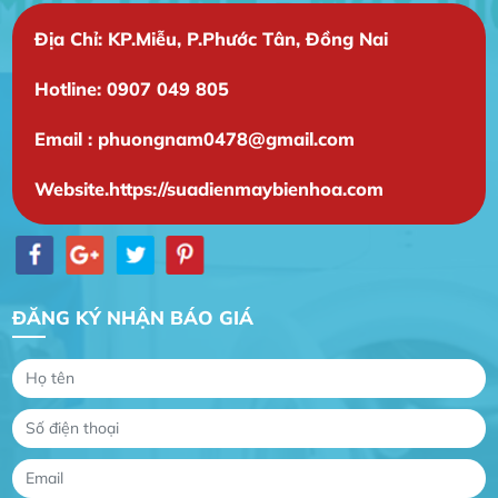
Địa Chỉ: KP.Miễu, P.Phước Tân, Đồng Nai
Hotline: 0907 049 805
Email : phuongnam0478@gmail.com
Website.https://suadienmaybienhoa.com
ĐĂNG KÝ NHẬN BÁO GIÁ
Gia Đình lắp máy nóng lạnh
Gia Đình chúng tôi rất hài lòng dịch vụ tại
website
Anh An