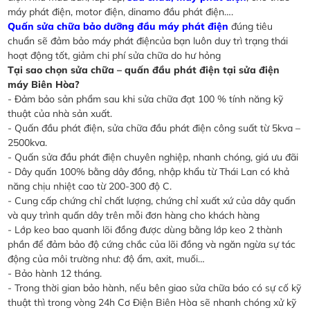
máy phát điện, motor điện, dinamo đầu phát điện….
Quấn sửa chữa bảo dưỡng đầu máy phát điện
đúng tiêu
chuẩn sẽ đảm bảo máy phát điệncủa bạn luôn duy trì trạng thái
hoạt động tốt, giảm chi phí sửa chữa do hư hỏng
Tại sao chọn sửa chữa – quấn đầu phát điện tại sửa điện
máy Biên Hòa?
- Đảm bảo sản phẩm sau khi sửa chữa đạt 100 % tính năng kỹ
thuật của nhà sản xuất.
- Quấn đầu phát điện, sửa chữa đầu phát điện công suất từ 5kva –
2500kva.
- Quấn sửa đầu phát điện chuyên nghiệp, nhanh chóng, giá ưu đãi
- Dây quấn 100% bằng dây đồng, nhập khẩu từ Thái Lan có khả
năng chịu nhiệt cao từ 200-300 độ C.
- Cung cấp chứng chỉ chất lượng, chứng chỉ xuất xứ của dây quấn
và quy trình quấn dây trên mỗi đơn hàng cho khách hàng
- Lớp keo bao quanh lõi đồng được dùng bằng lớp keo 2 thành
phần để đảm bảo độ cứng chắc của lõi đồng và ngăn ngừa sự tác
động của môi trường như: độ ẩm, axit, muối…
- Bảo hành 12 tháng.
- Trong thời gian bảo hành, nếu bên giao sửa chữa báo có sự cố kỹ
thuật thì trong vòng 24h Cơ Điện Biên Hòa sẽ nhanh chóng xử kỹ