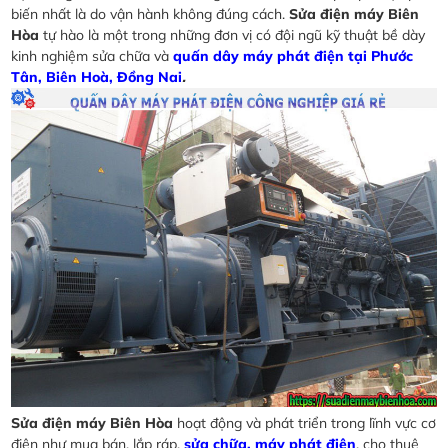
biến nhất là do vận hành không đúng cách.
Sửa điện máy Biên
Hòa
tự hào là một trong những đơn vị có đội ngũ kỹ thuật bề dày
kinh nghiệm sửa chữa và
quấn dây máy phát điện tại Phước
Tân, Biên Hoà, Đồng Nai
.
Sửa điện máy Biên Hòa
hoạt động và phát triển trong lĩnh vực cơ
điện như mua bán, lắp ráp,
sửa chữa, máy phát điện
, cho thuê