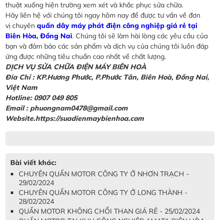
thuật xuống hiện trường xem xét và khắc phục sửa chữa.
Hãy liên hệ với chúng tôi ngay hôm nay để được tư vấn về đơn
vị chuyên
quấn dây máy phát điện công nghiệp giá rẻ tại
Biên Hòa, Đồng Nai
. Chúng tôi sẽ làm hài lòng các yêu cầu của
bạn và đảm bảo các sản phẩm và dịch vụ của chúng tôi luôn đáp
ứng được những tiêu chuẩn cao nhất về chất lượng.
DỊCH VỤ SỬA CHỮA ĐIỆN MÁY BIÊN HOÀ
Đia Chỉ : KP.Hương Phước, P.Phước Tân, Biên Hoà, Đồng Nai,
Việt Nam
Hotline: 0907 049 805
Email : phuongnam0478@gmail.com
Website.https://suadienmaybienhoa.com
Bài viết khác:
CHUYÊN QUẤN MOTOR CÔNG TY Ở NHƠN TRẠCH -
29/02/2024
CHUYÊN QUẤN MOTOR CÔNG TY Ở LONG THÀNH -
28/02/2024
QUẤN MOTOR KHÔNG CHỔI THAN GIÁ RẺ - 25/02/2024