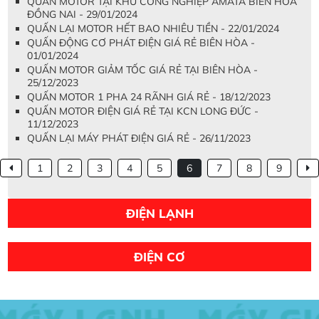
QUẤN MOTOR TẠI KHU CÔNG NGHIỆP AMATA BIÊN HÒA
ĐỒNG NAI - 29/01/2024
QUẤN LẠI MOTOR HẾT BAO NHIÊU TIỀN - 22/01/2024
QUẤN ĐỘNG CƠ PHÁT ĐIỆN GIÁ RẺ BIÊN HÒA -
01/01/2024
QUẤN MOTOR GIẢM TỐC GIÁ RẺ TẠI BIÊN HÒA -
25/12/2023
QUẤN MOTOR 1 PHA 24 RÃNH GIÁ RẺ - 18/12/2023
QUẤN MOTOR ĐIỆN GIÁ RẺ TẠI KCN LONG ĐỨC -
11/12/2023
QUẤN LẠI MÁY PHÁT ĐIỆN GIÁ RẺ - 26/11/2023
1
2
3
4
5
6
7
8
9
ĐIỆN LẠNH
ĐIỆN CƠ