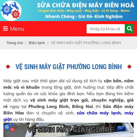
Menu
Trang chủ
Điện lạnh
VỆ SINH MÁY GIẶT PHƯỜNG LONG BÌNH
VỆ SINH MÁY GIẶT PHƯỜNG LONG BÌNH
Máy giặt sau một thời gian dài sử dụng sẽ tích tụ
cặn bẩn, nấm
mốc và vi khuẩn
trong lồng giặt, ảnh hưởng trực tiếp đến chất
lượng quần áo và sức khỏe gia đình bạn. Nếu bạn đang tìm kiếm
một dịch vụ
vệ sinh máy giặt trọn gói, chuyên nghiệp, giá
rẻ
ngay tại
Phường Long Bình, Đồng Nai
, thì
Sửa điện máy
Biên Hòa
đơn vị chuyên vệ sinh,
sửa chữa máy lạnh, máy
giặt
uy tín hàng đầu.