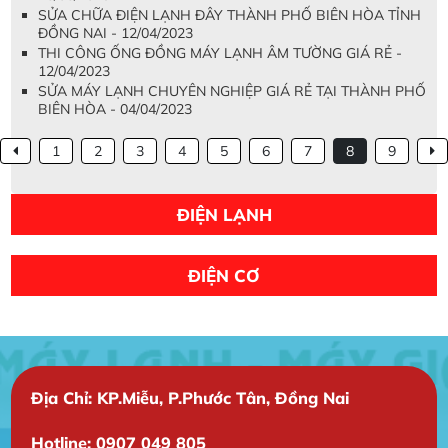
SỬA CHỮA ĐIỆN LẠNH ĐÂY THÀNH PHỐ BIÊN HÒA TỈNH
ĐỒNG NAI - 12/04/2023
THI CÔNG ỐNG ĐỒNG MÁY LẠNH ÂM TƯỜNG GIÁ RẺ -
12/04/2023
SỬA MÁY LẠNH CHUYÊN NGHIỆP GIÁ RẺ TẠI THÀNH PHỐ
BIÊN HÒA - 04/04/2023
1
2
3
4
5
6
7
8
9
ĐIỆN LẠNH
ĐIỆN CƠ
Địa Chỉ: KP.Miễu, P.Phước Tân, Đồng Nai
Hotline: 0907 049 805