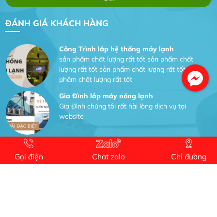
Dịch vụ MoTor
Tôi hài lòng quấn motor đẹp và đúng ý
ĐÁNH GIÁ KHÁCH HÀNG
Công Trình lắp hệ thống máy lạnh
sản phẩm chất lượng rất tốt sản phẩm chất
lượng rất tốt sản phẩm chất lượng rất tốt sản
phẩm chất lượng rất tốt
Gia Đình lắp máy nóng lạnh
Gia Đình chúng tôi rất hài lòng dịch vụ tại
website
Anh An
Dự án nhà phố đẹp lên nhờ đội thợ điện từ dịch
Gọi điện
Chat zalo
Chỉ đường
vụ
Dịch vụ MoTor
Tôi hài lòng quấn motor đẹp và đúng ý