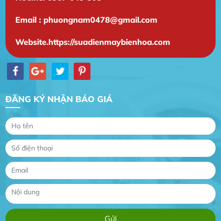
Email : phuongnam0478@gmail.com
Website.https://suadienmaybienhoa.com
ĐĂNG KÝ NHẬN BÁO GIÁ
Gia Đình lắp máy nóng lạnh
Gia Đình chúng tôi rất hài lòng dịch vụ tại
website
Anh An
Dự án nhà phố đẹp lên nhờ đội thợ điện từ dịch
vụ