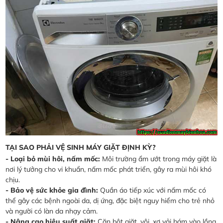
TẠI SAO PHẢI VỆ SINH MÁY GIẶT ĐỊNH KỲ?
- Loại bỏ mùi hôi, nấm mốc:
Môi trường ẩm ướt trong máy giặt là
nơi lý tưởng cho vi khuẩn, nấm mốc phát triển, gây ra mùi hôi khó
chịu.
- Bảo vệ sức khỏe gia đình:
Quần áo tiếp xúc với nấm mốc có
thể gây các bệnh ngoài da, dị ứng, đặc biệt nguy hiểm cho trẻ nhỏ
và người có làn da nhạy cảm.
- Nâng cao hiệu suất giặt:
Cặn bột giặt, vôi, xơ vải bám vào lồng