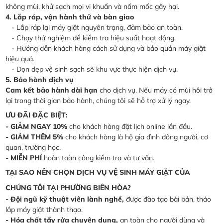
không mùi, khử sạch mọi vi khuẩn và nấm mốc gây hại.
4. Lắp ráp, vận hành thử và bàn giao
- Lắp ráp lại máy giặt nguyên trạng, đảm bảo an toàn.
- Chạy thử nghiệm để kiểm tra hiệu suất hoạt động.
- Hướng dẫn khách hàng cách sử dụng và bảo quản máy giặt
hiệu quả.
- Dọn dẹp vệ sinh sạch sẽ khu vực thực hiện dịch vụ.
5. Bảo hành dịch vụ
Cam kết bảo hành dài hạn
cho dịch vụ. Nếu máy có mùi hôi trở
lại trong thời gian bảo hành, chúng tôi sẽ hỗ trợ xử lý ngay.
ƯU ĐÃI ĐẶC BIỆT:
- GIẢM NGAY 10%
cho khách hàng đặt lịch online lần đầu.
- GIẢM THÊM 5%
cho khách hàng là hộ gia đình đông người, cơ
quan, trường học.
- MIỄN PHÍ
hoàn toàn công kiểm tra và tư vấn.
TẠI SAO NÊN CHỌN DỊCH VỤ VỆ SINH MÁY GIẶT CỦA
CHÚNG TÔI TẠI PHƯỜNG BIÊN HÒA?
- Đội ngũ kỹ thuật viên lành nghề,
được đào tạo bài bản, tháo
lắp máy giặt thành thạo.
- Hóa chất tẩy rửa chuyên dụng,
an toàn cho người dùng và