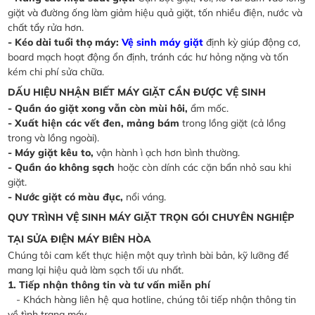
giặt và đường ống làm giảm hiệu quả giặt, tốn nhiều điện, nước và
chất tẩy rửa hơn.
- Kéo dài tuổi thọ máy:
Vệ sinh máy giặt
định kỳ giúp động cơ,
board mạch hoạt động ổn định, tránh các hư hỏng nặng và tốn
kém chi phí sửa chữa.
DẤU HIỆU NHẬN BIẾT MÁY GIẶT CẦN ĐƯỢC VỆ SINH
- Quần áo giặt xong vẫn còn mùi hôi,
ẩm mốc.
- Xuất hiện các vết đen, mảng bám
trong lồng giặt (cả lồng
trong và lồng ngoài).
- Máy giặt kêu to,
vận hành ì ạch hơn bình thường.
- Quần áo không sạch
hoặc còn dính các cặn bẩn nhỏ sau khi
giặt.
- Nước giặt có màu đục,
nổi váng.
QUY TRÌNH VỆ SINH MÁY GIẶT TRỌN GÓI CHUYÊN NGHIỆP
TẠI SỬA ĐIỆN MÁY BIÊN HÒA
Chúng tôi cam kết thực hiện một quy trình bài bản, kỹ lưỡng để
mang lại hiệu quả làm sạch tối ưu nhất.
1. Tiếp nhận thông tin và tư vấn miễn phí
- Khách hàng liên hệ qua hotline, chúng tôi tiếp nhận thông tin
về tình trạng máy.