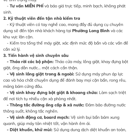
-
Tư vấn MIỄN PHÍ
và báo giá trực tiếp, minh bạch, không phát
sinh.
2. Kỹ thuật viên đến tận nhà kiểm tra
- Kỹ thuật viên có tay nghề cao, mang đầy đủ dụng cụ chuyên
dụng sẽ đến tận nhà khách hàng tại
Phường Long Bình
và các
khu vực lân cận.
- Kiểm tra tổng thể máy giặt, xác định mức độ bẩn và các vấn đề
cần xử lý.
3. Tiến hành vệ sinh chuyên sâu
- Tháo rời các bộ phận:
Tháo cửa máy, lồng giặt, khay đựng bột
giặt, ống dẫn nước... một cách cẩn thận.
- Vệ sinh lồng giặt trong & ngoài:
Sử dụng máy phun áp lực
cao và hóa chất chuyên dụng để đánh bay mọi cặn bẩn, rong rêu,
mảng bám cứng đầu.
- Vệ sinh khay đựng bột giặt & khoang chứa:
Làm sạch triệt
để nơi tích tụ nhiều cặn xà phòng nhất.
- Thông tắc đường ống cấp & xả nước:
Đảm bảo đường nước
thông suốt, không tắc nghẽn.
- Vệ sinh động cơ, board mạch:
Vệ sinh bụi bẩn bám xung
quanh, giúp máy tản nhiệt tốt, vận hành êm ái.
- Diệt khuẩn, khử mùi:
Sử dụng dung dịch diệt khuẩn an toàn,