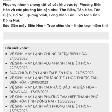
Phục vụ nhanh chóng tất cả các khu vực tại Phường Biên
Hòa và các phường lân cận như: Tân Biên, Tân Hòa, Tân
Hiệp, Hố Nai, Quang Vinh, Long Bình Tân... và toàn tỉnh
Đồng Nai.
Sửa điện máy Biên Hòa – Trao niềm tin – Nhận trọn niềm tin!
Bài viết khác:
VỆ SINH MÁY LẠNH CHUNG CƯ TẠI BIÊN HÒA -
24/05/2023
VỆ SINH MÁY LẠNH ALO NHANH TẠI BIÊN HÒA -
22/05/2023
SỬA CHỮA ĐIỆN LẠNH TẠI BIÊN HÒA - 21/05/2023
VỆ SINH MÁY LẠNH TRƯỜNG TIỂU HỌC PHƯỚC TÂN -
BIÊN HÒA - 19/05/2023
VỆ SINH MÁY LẠNH TẠI NHÀ Ở ĐÂU TẠI BIÊN HÒA -
ĐỒNG NAI - 17/05/2023
VỆ SINH MÁY LẠNH PHƯỜNG TAM HIỆP THÀNH PHỐ
BIÊN HÒA TỈNH ĐỒNG NAI - 16/05/2023
VỆ SINH MÁY LẠNH VĂN PHÒNG TẠI BIÊN HÒA -
15/05/2023