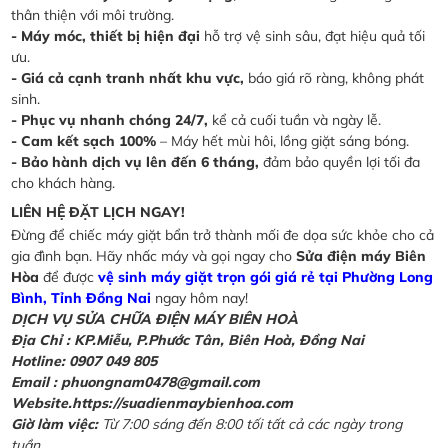
thân thiện với môi trường.
- Máy móc, thiết bị hiện đại
hỗ trợ vệ sinh sâu, đạt hiệu quả tối
ưu.
- Giá cả cạnh tranh nhất khu vực,
báo giá rõ ràng, không phát
sinh.
- Phục vụ nhanh chóng 24/7,
kể cả cuối tuần và ngày lễ.
- Cam kết sạch 100%
– Máy hết mùi hôi, lồng giặt sáng bóng.
- Bảo hành dịch vụ lên đến 6 tháng,
đảm bảo quyền lợi tối đa
cho khách hàng.
LIÊN HỆ ĐẶT LỊCH NGAY!
Đừng để chiếc máy giặt bẩn trở thành mối đe dọa sức khỏe cho cả
gia đình bạn. Hãy nhấc máy và gọi ngay cho
Sửa điện máy Biên
Hòa
để được
vệ sinh máy giặt trọn gói giá rẻ tại Phường Long
Bình, Tỉnh Đồng Nai
ngay hôm nay!
DỊCH VỤ SỬA CHỮA ĐIỆN MÁY BIÊN HOÀ
Địa Chỉ :
KP.Miễu, P.Phước Tân, Biên Hoà, Đồng Nai
Hotline: 0907 049 805
Email : phuongnam0478@gmail.com
Website.https://suadienmaybienhoa.com
Giờ làm việc:
Từ 7:00 sáng đến 8:00 tối tất cả các ngày trong
tuần.