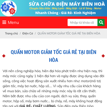
Menu
Trang chủ
Điện Cơ
QUẤN MOTOR GIẢM TỐC GIÁ RẺ TẠI BIÊN HÒA
QUẤN MOTOR GIẢM TỐC GIÁ RẺ TẠI BIÊN
HÒA
Với nền công nghiệp hóa, hiên đại hóa phát triển như hiện nay, thì
máy móc cũng ngày 1 hiện đại hơn và ngày được ứng dụng vào đời
sống, công việc hoạt động sản xuất nhiều hơn như: motor(mô tơ)
giảm tốc, máy bơ nước, hộp số…. Vì vậy nhu cầu của khách hàng
về mua bán, sửa chữa về những máy móc này là rất cần thiết.
Nắm bắt được nhu cầu của con người, dịch vụ sửa, thay, quấn
motor, hộp số, máy bơm nước… bị cháy, nổ, máy không hoạt động
tận nơi với
GIÁ RẺ- CHẤT LƯỢNG.
Sửa điện máy Biên Hòa