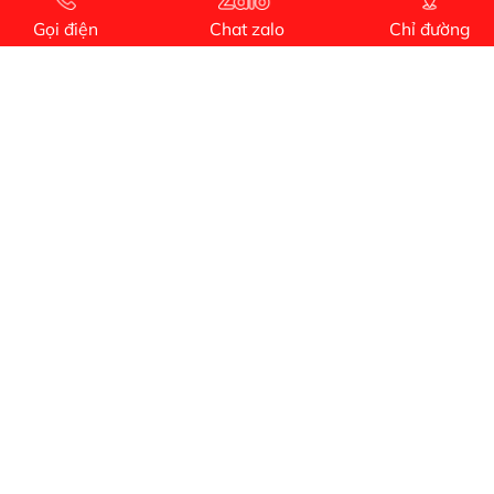
Tôi hài lòng quấn motor đẹp và đúng ý
Gọi điện
Chat zalo
Chỉ đường
Công Trình lắp hệ thống máy lạnh
sản phẩm chất lượng rất tốt sản phẩm chất
lượng rất tốt sản phẩm chất lượng rất tốt sản
phẩm chất lượng rất tốt