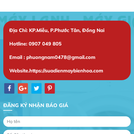
Địa Chỉ: KP.Miễu, P.Phước Tân, Đồng Nai
Hotline: 0907 049 805
Email : phuongnam0478@gmail.com
Website.https://suadienmaybienhoa.com
Gia Đình lắp máy nóng lạnh
Gia Đình chúng tôi rất hài lòng dịch vụ tại
ĐĂNG KÝ NHẬN BÁO GIÁ
website
Anh An
Dự án nhà phố đẹp lên nhờ đội thợ điện từ dịch