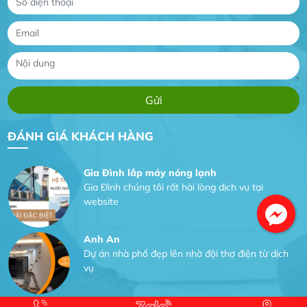
vụ
Dịch vụ MoTor
Tôi hài lòng quấn motor đẹp và đúng ý
Công Trình lắp hệ thống máy lạnh
sản phẩm chất lượng rất tốt sản phẩm chất
ĐÁNH GIÁ KHÁCH HÀNG
lượng rất tốt sản phẩm chất lượng rất tốt sản
phẩm chất lượng rất tốt
Gia Đình lắp máy nóng lạnh
Gia Đình chúng tôi rất hài lòng dịch vụ tại
website
Anh An
Dự án nhà phố đẹp lên nhờ đội thợ điện từ dịch
vụ
Dịch vụ MoTor