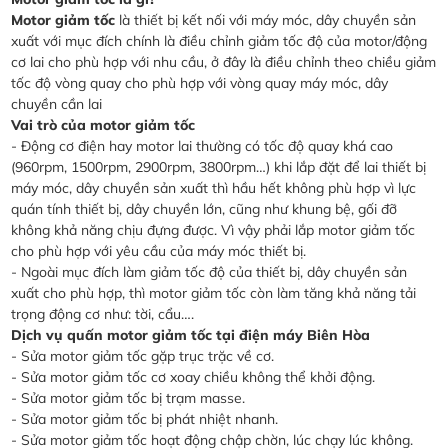
Motor giảm tốc
là thiết bị kết nối với máy móc, dây chuyền sản
xuất với mục đích chính là điều chỉnh giảm tốc độ của motor/động
cơ lai cho phù hợp với nhu cầu, ở đây là điều chỉnh theo chiều giảm
tốc độ vòng quay cho phù hợp với vòng quay máy móc, dây
chuyền cần lai
Vai trò của motor giảm tốc
- Động cơ điện hay motor lai thường có tốc độ quay khá cao
(960rpm, 1500rpm, 2900rpm, 3800rpm…) khi lắp đặt để lai thiết bị
máy móc, dây chuyền sản xuất thì hầu hết không phù hợp vì lực
quán tính thiết bị, dây chuyền lớn, cũng như khung bệ, gối đỡ
không khả năng chịu đựng được. Vì vậy phải lắp motor giảm tốc
cho phù hợp với yêu cầu của máy móc thiết bị.
- Ngoài mục đích làm giảm tốc độ của thiết bị, dây chuyền sản
xuất cho phù hợp, thì motor giảm tốc còn làm tăng khả năng tải
trọng động cơ như: tời, cẩu….
Dịch vụ quấn motor giảm tốc tại điện máy Biên Hòa
- Sửa motor giảm tốc gặp trục trặc về cơ.
- Sửa motor giảm tốc cơ xoay chiều không thể khởi động.
- Sửa motor giảm tốc bị trạm masse.
- Sửa motor giảm tốc bị phát nhiệt nhanh.
- Sửa motor giảm tốc hoạt động chập chờn, lúc chạy lúc không.