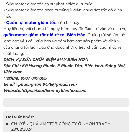
- Sửa motor giảm tốc có sự phát nhiệt quá mức.
- Sửa motor giảm tốc phát ra tiếng ù điện, chưa đạt tốc độ định
mức
-
Quấn lại motor giảm tốc
, nếu bị cháy
Hãy liên hệ với chúng tôi ngay hôm nay để được tư vấn về dịch vụ
quấn motor giảm tốc giá rẻ tại Biên Hòa
. Chúng tôi sẽ làm hài
lòng các yêu cầu của bạn và đảm bảo các sản phẩm và dịch vụ
của chúng tôi luôn đáp ứng được những tiêu chuẩn cao nhất về
chất lượng.
DỊCH VỤ SỬA CHỮA ĐIỆN MÁY BIÊN HOÀ
Địa Chỉ
: KP.Hương Phước, P.Phước Tân, Biên Hoà, Đồng Nai,
Việt Nam
Hotline: 0907 049 805
Email : phuongnam0478@gmail.com
Website.https://suadienmaybienhoa.com
Bài viết khác:
CHUYÊN QUẤN MOTOR CÔNG TY Ở NHƠN TRẠCH -
29/02/2024