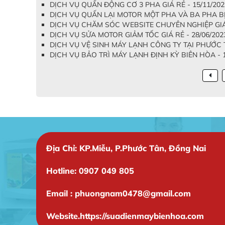
DỊCH VỤ QUẤN ĐỘNG CƠ 3 PHA GIÁ RẺ - 15/11/202
DỊCH VỤ QUẤN LẠI MOTOR MỘT PHA VÀ BA PHA BỊ 
DỊCH VỤ CHĂM SÓC WEBSITE CHUYÊN NGHIỆP GIÁ 
DỊCH VỤ SỬA MOTOR GIẢM TỐC GIÁ RẺ - 28/06/202
DỊCH VỤ VỆ SINH MÁY LẠNH CÔNG TY TẠI PHƯỚC TÂ
DỊCH VỤ BẢO TRÌ MÁY LẠNH ĐỊNH KỲ BIÊN HÒA - 1
Địa Chỉ: KP.Miễu, P.Phước Tân, Đồng Nai
Hotline: 0907 049 805
Email : phuongnam0478@gmail.com
Website.https://suadienmaybienhoa.com