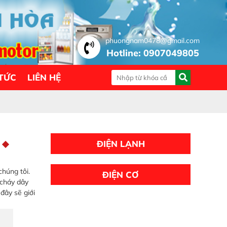
phuongnam0478@gmail.com
Hotline: 0907049805
 TỨC
LIÊN HỆ
ĐIỆN LẠNH
chúng tôi.
ĐIỆN CƠ
 cháy dây
 đây sẽ giới