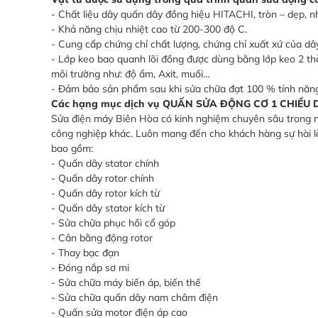
- Chất liệu dây quấn dây đồng hiệu HITACHI, tròn – dẹp, 
- Khả năng chịu nhiệt cao từ 200-300 độ C.
- Cung cấp chứng chỉ chất lượng, chứng chỉ xuất xứ của dâ
- Lớp keo bao quanh lõi đồng được dùng bằng lớp keo 2 t
môi trường như: độ ẩm, Axit, muối…
- Đảm bảo sản phẩm sau khi sửa chữa đạt 100 % tính năng
Các hạng mục dịch vụ QUẤN SỬA ĐỘNG CƠ 1 CHIỀU 
Sửa điện máy Biên Hòa có kinh nghiệm chuyên sâu trong ng
công nghiệp khác. Luôn mang đến cho khách hàng sự hài 
bao gồm:
- Quấn dây stator chính
- Quấn dây rotor chính
- Quấn dây rotor kích từ
- Quấn dây stator kích từ
- Sửa chữa phục hồi cổ góp
- Cân bằng động rotor
- Thay bạc đạn
- Đóng nắp sơ mi
- Sửa chữa máy biến áp, biến thế
- Sửa chữa quấn dây nam châm điện
- Quấn sửa motor điện áp cao