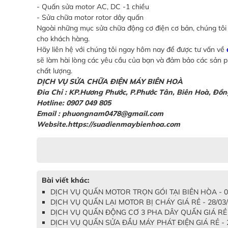
- Quấn sửa motor AC, DC -1 chiều
- Sửa chữa motor rotor dây quấn
Ngoài những mục sửa chữa động cơ điện cơ bản, chúng tôi l
cho khách hàng.
Hãy liên hệ với chúng tôi ngay hôm nay để được tư vấn về
sẽ làm hài lòng các yêu cầu của bạn và đảm bảo các sản p
chất lượng.
DỊCH VỤ SỬA CHỮA ĐIỆN MÁY BIÊN HOÀ
Đia Chỉ : KP.Hương Phước, P.Phước Tân, Biên Hoà, Đồn
Hotline: 0907 049 805
Email : phuongnam0478@gmail.com
Website.https://suadienmaybienhoa.com
Bài viết khác:
DỊCH VỤ QUẤN MOTOR TRỌN GÓI TẠI BIÊN HÒA - 0
DỊCH VỤ QUẤN LẠI MOTOR BỊ CHÁY GIÁ RẺ - 28/03
DỊCH VỤ QUẤN ĐỘNG CƠ 3 PHA DÂY QUẤN GIÁ RẺ -
DỊCH VỤ QUẤN SỬA ĐẦU MÁY PHÁT ĐIỆN GIÁ RẺ - 2