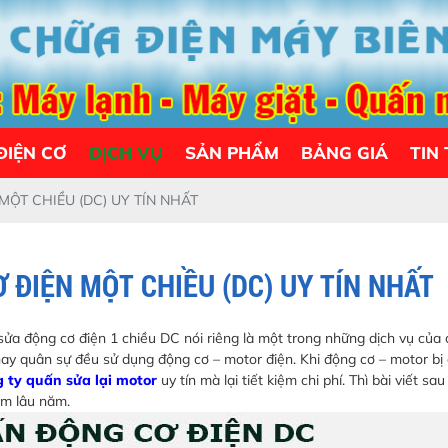
ĐIỆN CƠ
DỊCH VỤ
SẢN PHẨM
BẢNG GIÁ
TIN
ỘT CHIỀU (DC) UY TÍN NHẤT
 ĐIỆN MỘT CHIỀU (DC) UY TÍN NHẤT
ửa động cơ điện 1 chiều DC nói riêng là một trong những dịch vụ của 
ay quân sự đều sử dụng động cơ – motor điện. Khi động cơ – motor bị
g ty quấn sửa lại motor
uy tín mà lại tiết kiệm chi phí. Thì bài viết sau
ệm lâu năm.