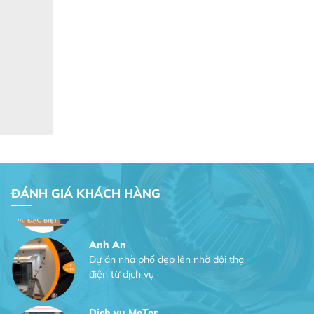
Dịch vụ MoTor
Tôi hài lòng quấn motor đẹp và đúng ý
Công Trình lắp hệ thống máy lạnh
sản phẩm chất lượng rất tốt sản phẩm
chất lượng rất tốt sản phẩm chất
lượng rất tốt sản phẩm chất lượng rất
tốt
Gia Đình lắp máy nóng lạnh
Gia Đình chúng tôi rất hài lòng dịch vụ
ĐÁNH GIÁ KHÁCH HÀNG
tại website
Anh An
Dự án nhà phố đẹp lên nhờ đội thợ
điện từ dịch vụ
Dịch vụ MoTor