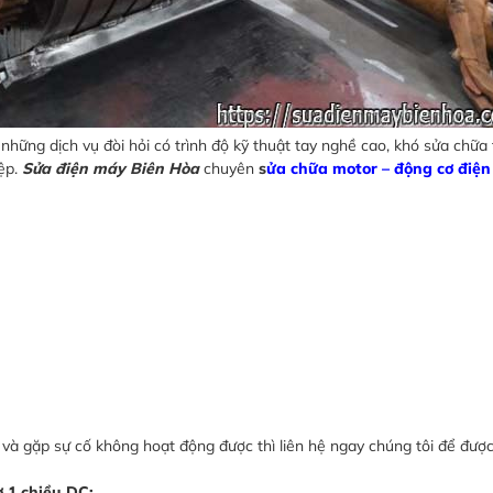
những dịch vụ đòi hỏi có trình độ kỹ thuật tay nghề cao, khó sửa chữa
ệp.
Sửa điện máy Biên Hòa
chuyên
s
ửa chữa motor – động cơ điện
 và gặp sự cố không hoạt động được thì liên hệ ngay chúng tôi để đượ
 1 chiều DC: