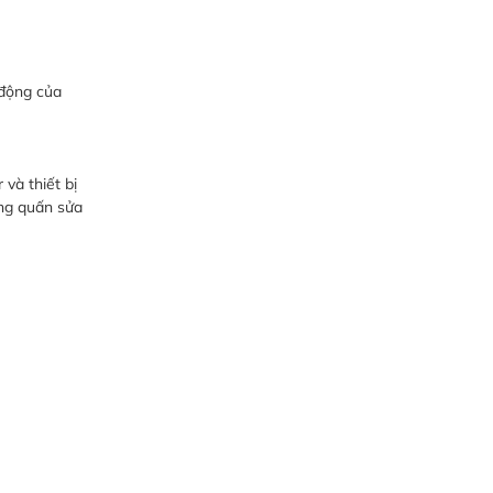
 động của
và thiết bị
ng quấn sửa