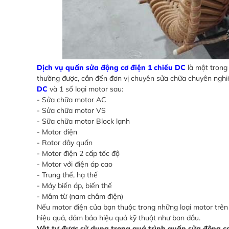
Dịch vụ quấn sửa động cơ điện 1 chiều DC
là một trong 
thường được, cần đến đơn vị chuyên sửa chữa chuyên nghi
DC
và 1 số loại motor sau:
- Sửa chữa motor AC
- Sửa chữa motor VS
- Sữa chữa motor Block lạnh
- Motor điện
- Rotor dây quấn
- Motor điện 2 cấp tốc độ
- Motor với điện áp cao
- Trung thế, hạ thế
- Máy biến áp, biến thế
- Mâm từ (nam châm điện)
Nếu motor điện của bạn thuộc trong những loại motor trên
hiệu quả, đảm bảo hiệu quả kỹ thuật như ban đầu.
Vật tư được sử dụng trong quá trình quấn sửa động cơ