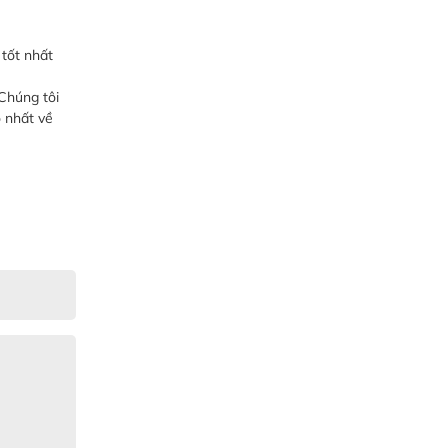
 tốt nhất
 Chúng tôi
 nhất về
Gia Đình lắp máy nóng lạnh
Gia Đình chúng tôi rất hài lòng dịch vụ
tại website
Anh An
Dự án nhà phố đẹp lên nhờ đội thợ
điện từ dịch vụ