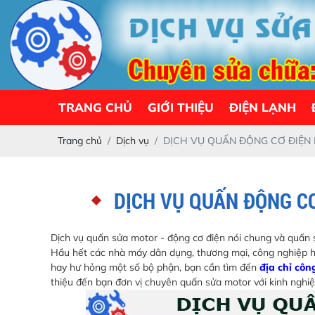
TRANG CHỦ
GIỚI THIỆU
ĐIỆN LẠNH
Trang chủ
Dịch vụ
DỊCH VỤ QUẤN ĐỘNG CƠ ĐIỆN M
DỊCH VỤ QUẤN ĐỘNG CƠ
Dịch vụ quấn sửa motor - động cơ điện nói chung và quấn s
Hầu hết các nhà máy dân dụng, thương mại, công nghiệp h
hay hư hỏng một số bộ phận, bạn cần tìm đến
địa chỉ côn
thiệu đến bạn đơn vị chuyên quấn sửa motor với kinh nghi