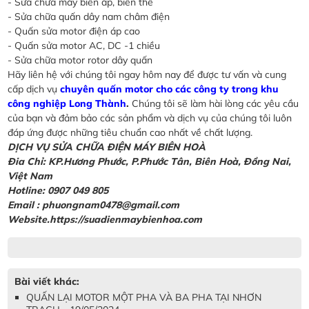
- Sửa chữa máy biến áp, biến thế
- Sửa chữa quấn dây nam châm điện
- Quấn sửa motor điện áp cao
- Quấn sửa motor AC, DC -1 chiều
- Sửa chữa motor rotor dây quấn
Hãy liên hệ với chúng tôi ngay hôm nay để được tư vấn và cung
cấp dịch vụ
chuyên quấn motor cho các công ty trong khu
công nghiệp Long Thành
.
Chúng tôi sẽ làm hài lòng các yêu cầu
của bạn và đảm bảo các sản phẩm và dịch vụ của chúng tôi luôn
đáp ứng được những tiêu chuẩn cao nhất về chất lượng.
DỊCH VỤ SỬA CHỮA ĐIỆN MÁY BIÊN HOÀ
Đia Chỉ: KP.Hương Phước, P.Phước Tân, Biên Hoà, Đồng Nai,
Việt Nam
Hotline: 0907 049 805
Email : phuongnam0478@gmail.com
Website.https://suadienmaybienhoa.com
Bài viết khác:
QUẤN LẠI MOTOR MỘT PHA VÀ BA PHA TẠI NHƠN