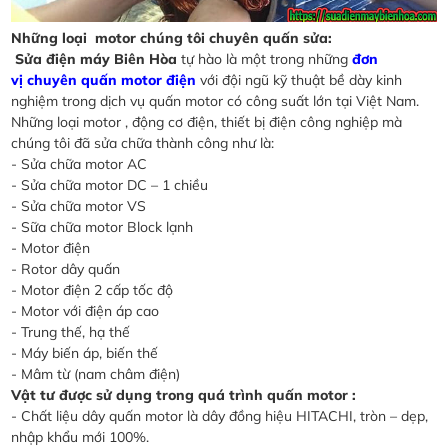
Những loại motor chúng tôi chuyên quấn sửa:
Sửa điện máy Biên Hòa
tự hào là một trong những
đơn
vị chuyên quấn motor điện
với đội ngũ kỹ thuật bề dày kinh
nghiệm trong dịch vụ quấn motor có công suất lớn tại Việt Nam.
Những loại motor , động cơ điện, thiết bị điện công nghiệp mà
chúng tôi đã sửa chữa thành công như là:
- Sửa chữa motor AC
- Sửa chữa motor DC – 1 chiều
- Sửa chữa motor VS
- Sữa chữa motor Block lạnh
- Motor điện
- Rotor dây quấn
- Motor điện 2 cấp tốc độ
- Motor với điện áp cao
- Trung thế, hạ thế
- Máy biến áp, biến thế
- Mâm từ (nam châm điện)
Vật tư được sử dụng trong quá trình quấn motor :
- Chất liệu dây quấn motor là dây đồng hiệu HITACHI, tròn – dẹp,
nhập khẩu mới 100%.