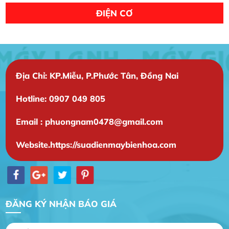
ĐIỆN CƠ
Địa Chỉ: KP.Miễu, P.Phước Tân, Đồng Nai
Hotline: 0907 049 805
Email : phuongnam0478@gmail.com
Website.https://suadienmaybienhoa.com
ĐĂNG KÝ NHẬN BÁO GIÁ