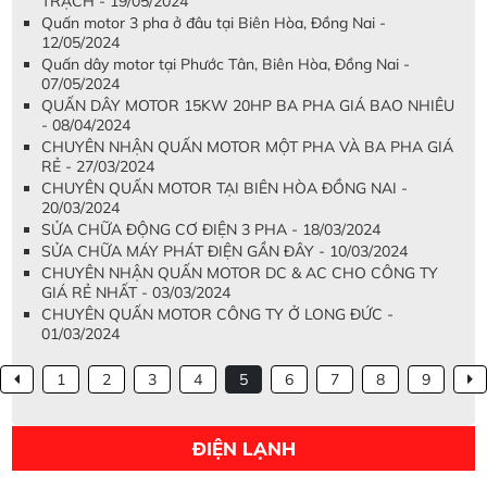
TRẠCH - 19/05/2024
Quấn motor 3 pha ở đâu tại Biên Hòa, Đồng Nai -
12/05/2024
Quấn dây motor tại Phước Tân, Biên Hòa, Đồng Nai -
07/05/2024
QUẤN DÂY MOTOR 15KW 20HP BA PHA GIÁ BAO NHIÊU
- 08/04/2024
CHUYÊN NHẬN QUẤN MOTOR MỘT PHA VÀ BA PHA GIÁ
RẺ - 27/03/2024
CHUYÊN QUẤN MOTOR TẠI BIÊN HÒA ĐỒNG NAI -
20/03/2024
SỬA CHỮA ĐỘNG CƠ ĐIỆN 3 PHA - 18/03/2024
SỬA CHỮA MÁY PHÁT ĐIỆN GẦN ĐÂY - 10/03/2024
CHUYÊN NHẬN QUẤN MOTOR DC & AC CHO CÔNG TY
GIÁ RẺ NHẤT - 03/03/2024
CHUYÊN QUẤN MOTOR CÔNG TY Ở LONG ĐỨC -
01/03/2024
1
2
3
4
5
6
7
8
9
ĐIỆN LẠNH