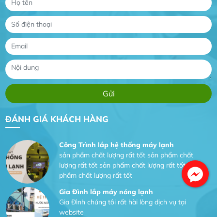
Gia Đình lắp máy nóng lạnh
Gia Đình chúng tôi rất hài lòng dịch vụ tại
website
Anh An
Dự án nhà phố đẹp lên nhờ đội thợ điện từ dịch
vụ
Dịch vụ MoTor
Tôi hài lòng quấn motor đẹp và đúng ý
ĐÁNH GIÁ KHÁCH HÀNG
Công Trình lắp hệ thống máy lạnh
sản phẩm chất lượng rất tốt sản phẩm chất
lượng rất tốt sản phẩm chất lượng rất tốt sản
phẩm chất lượng rất tốt
Gia Đình lắp máy nóng lạnh
Gia Đình chúng tôi rất hài lòng dịch vụ tại
website