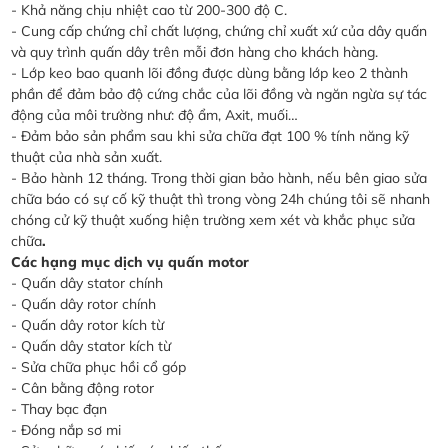
- Khả năng chịu nhiệt cao từ 200-300 độ C.
- Cung cấp chứng chỉ chất lượng, chứng chỉ xuất xứ của dây quấn
và quy trình quấn dây trên mỗi đơn hàng cho khách hàng.
- Lớp keo bao quanh lõi đồng được dùng bằng lớp keo 2 thành
phần để đảm bảo độ cứng chắc của lõi đồng và ngăn ngừa sự tác
động của môi trường như: độ ẩm, Axit, muối…
- Đảm bảo sản phẩm sau khi sửa chữa đạt 100 % tính năng kỹ
thuật của nhà sản xuất.
- Bảo hành 12 tháng. Trong thời gian bảo hành, nếu bên giao sửa
chữa báo có sự cố kỹ thuật thì trong vòng 24h chúng tôi sẽ nhanh
chóng cử kỹ thuật xuống hiện trường xem xét và khắc phục sửa
chữa
.
Các hạng mục dịch vụ quấn motor
- Quấn dây stator chính
- Quấn dây rotor chính
- Quấn dây rotor kích từ
- Quấn dây stator kích từ
- Sửa chữa phục hồi cổ góp
- Cân bằng động rotor
- Thay bạc đạn
- Đóng nắp sơ mi