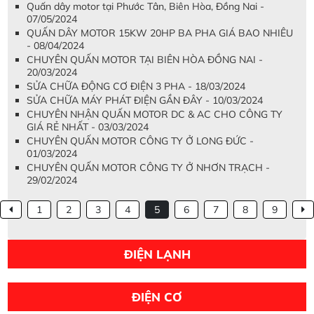
Quấn dây motor tại Phước Tân, Biên Hòa, Đồng Nai -
07/05/2024
QUẤN DÂY MOTOR 15KW 20HP BA PHA GIÁ BAO NHIÊU
- 08/04/2024
CHUYÊN QUẤN MOTOR TẠI BIÊN HÒA ĐỒNG NAI -
20/03/2024
SỬA CHỮA ĐỘNG CƠ ĐIỆN 3 PHA - 18/03/2024
SỬA CHỮA MÁY PHÁT ĐIỆN GẦN ĐÂY - 10/03/2024
CHUYÊN NHẬN QUẤN MOTOR DC & AC CHO CÔNG TY
GIÁ RẺ NHẤT - 03/03/2024
CHUYÊN QUẤN MOTOR CÔNG TY Ở LONG ĐỨC -
01/03/2024
CHUYÊN QUẤN MOTOR CÔNG TY Ở NHƠN TRẠCH -
29/02/2024
1
2
3
4
5
6
7
8
9
ĐIỆN LẠNH
ĐIỆN CƠ