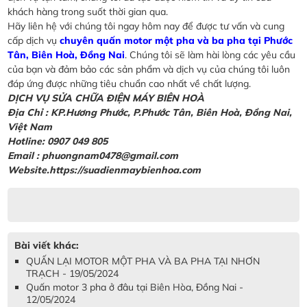
khách hàng trong suốt thời gian qua.
Hãy liên hệ với chúng tôi ngay hôm nay để được tư vấn và cung
cấp dịch vụ
chuyên quấn motor một pha và ba pha tại Phước
Tân, Biên Hoà, Đồng Nai
. Chúng tôi sẽ làm hài lòng các yêu cầu
của bạn và đảm bảo các sản phẩm và dịch vụ của chúng tôi luôn
đáp ứng được những tiêu chuẩn cao nhất về chất lượng.
DỊCH VỤ SỬA CHỮA ĐIỆN MÁY BIÊN HOÀ
Địa Chỉ :
KP.Hương Phước, P.Phước Tân, Biên Hoà, Đồng Nai,
Việt Nam
Hotline: 0907 049 805
Email : phuongnam0478@gmail.com
Website.https://suadienmaybienhoa.com
Bài viết khác:
QUẤN LẠI MOTOR MỘT PHA VÀ BA PHA TẠI NHƠN
TRẠCH - 19/05/2024
Quấn motor 3 pha ở đâu tại Biên Hòa, Đồng Nai -
12/05/2024