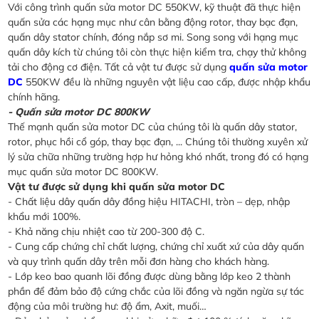
Với công trình quấn sửa motor DC 550KW, kỹ thuật đã thực hiện
quấn sửa các hạng mục như cân bằng động rotor, thay bạc đạn,
quấn dây stator chính, đóng nắp sơ mi. Song song với hạng mục
quấn dây kích từ chúng tôi còn thực hiện kiểm tra, chạy thử không
tải cho động cơ điện. Tất cả vật tư được sử dụng
quấn sửa motor
DC
550KW đều là những nguyên vật liệu cao cấp, được nhập khẩu
chính hãng.
- Quấn sửa motor DC 800KW
Thế mạnh quấn sửa motor DC của chúng tôi là quấn dây stator,
rotor, phục hồi cổ góp, thay bạc đạn, ... Chúng tôi thường xuyên xử
lý sửa chữa những trường hợp hư hỏng khó nhất, trong đó có hạng
mục quấn sửa motor DC 800KW.
Vật tư được sử dụng khi quấn sửa motor DC
- Chất liệu dây quấn dây đồng hiệu HITACHI, tròn – dẹp, nhập
khẩu mới 100%.
- Khả năng chịu nhiệt cao từ 200-300 độ C.
- Cung cấp chứng chỉ chất lượng, chứng chỉ xuất xứ của dây quấn
và quy trình quấn dây trên mỗi đơn hàng cho khách hàng.
- Lớp keo bao quanh lõi đồng được dùng bằng lớp keo 2 thành
phần để đảm bảo độ cứng chắc của lõi đồng và ngăn ngừa sự tác
động của môi trường hư: độ ẩm, Axit, muối…