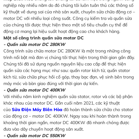
nghiệp này nhiều năm do đó chúng tôi luôn tuân thủ các thông số
kỹ thuật về dung sai của nhà sản xuất, chuyên sửa chữa động cơ –
motor DC với nhiều loại công suất. Công cụ kiểm tra và quấn sửa
của chúng tôi được thực hiện theo một số tiêu chuẩn cụ thể để
động cơ mang lại hiệu suất hoạt động cao cho khách hàng.
Một số công trình quấn sửa motor DC
- Quấn sửa motor DC 280KW
Công trình sửa chữa motor DC 280KW là một trong những công
trình nổi bật mà đơn vị chúng tôi thực hiện trong thời gian gần đây.
Chúng tôi đã sử dụng nguồn nguyên liệu cao cấp để thực hiện
quấn sửa các hạng mục như sau: quấn rotor kích từ, quấn stator
kích từ, sửa chữa phục hồi cổ góp, thay bạc đạn, vệ sinh bên trong
máy móc và bàn giao đúng với thời gian dự kiến.
- Quấn sửa motor DC 400KW
Với nhiều năm kinh nghiệm quấn sửa stator, rotor và các bộ phận
khác nhau của motor DC. Gần cuối năm 2021, các kỹ thuật
của
Sửa Điện Máy Biên Hòa
đã hoàn thành sửa chữa cho stator
của động cơ – motor DC 400KW. Ngay sau khi hoàn thành trong
khoảng thời gian ngắn, motor DC 400KW đã nhanh chóng được
đưa vào dây chuyền hoạt động sản xuất.
- Quấn sửa motor DC 550KW