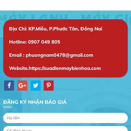
Địa Chỉ: KP.Miễu, P.Phước Tân, Đồng Nai
Hotline: 0907 049 805
Gia Đình lắp máy nóng lạnh
Gia Đình chúng tôi rất hài lòng dịch vụ tại
Email : phuongnam0478@gmail.com
website
Website.https://suadienmaybienhoa.com
Anh An
Dự án nhà phố đẹp lên nhờ đội thợ điện từ dịch
vụ
Dịch vụ MoTor
ĐĂNG KÝ NHẬN BÁO GIÁ
Tôi hài lòng quấn motor đẹp và đúng ý
Công Trình lắp hệ thống máy lạnh