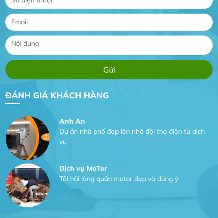
sản phẩm chất lượng rất tốt sản phẩm chất
lượng rất tốt sản phẩm chất lượng rất tốt sản
phẩm chất lượng rất tốt
Gia Đình lắp máy nóng lạnh
Gia Đình chúng tôi rất hài lòng dịch vụ tại
website
Anh An
ĐÁNH GIÁ KHÁCH HÀNG
Dự án nhà phố đẹp lên nhờ đội thợ điện từ dịch
vụ
Dịch vụ MoTor
Tôi hài lòng quấn motor đẹp và đúng ý
Công Trình lắp hệ thống máy lạnh
sản phẩm chất lượng rất tốt sản phẩm chất
lượng rất tốt sản phẩm chất lượng rất tốt sản
phẩm chất lượng rất tốt