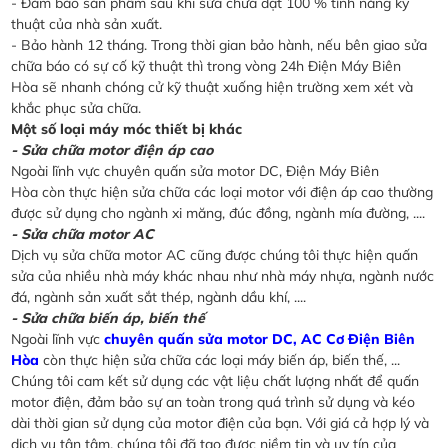
- Đảm bảo sản phẩm sau khi sửa chữa đạt 100 % tính năng kỹ
thuật của nhà sản xuất.
- Bảo hành 12 tháng. Trong thời gian bảo hành, nếu bên giao sửa
chữa báo có sự cố kỹ thuật thì trong vòng 24h Điện Máy Biên
Hòa sẽ nhanh chóng cử kỹ thuật xuống hiện trường xem xét và
khắc phục sửa chữa.
Một số loại máy móc thiết bị khác
- Sửa chữa motor điện áp cao
Ngoài lĩnh vực chuyên quấn sửa motor DC, Điện Máy Biên
Hòa còn thực hiện sửa chữa các loại motor với điện áp cao thường
được sử dụng cho ngành xi măng, đúc đồng, ngành mía đường, ....
- Sửa chữa motor AC
Dịch vụ sửa chữa motor AC cũng được chúng tôi thực hiện quấn
sửa của nhiều nhà máy khác nhau như nhà máy nhựa, ngành nước
đá, ngành sản xuất sắt thép, ngành dầu khí, ....
- Sửa chữa biến áp, biến thế
Ngoài lĩnh vực
chuyên quấn sửa motor DC, AC Cơ Điện Biên
Hòa
còn thực hiện sửa chữa các loại máy biến áp, biến thế, ...
Chúng tôi cam kết sử dụng các vật liệu chất lượng nhất để quấn
motor điện, đảm bảo sự an toàn trong quá trình sử dụng và kéo
dài thời gian sử dụng của motor điện của bạn. Với giá cả hợp lý và
dịch vụ tận tâm, chúng tôi đã tạo được niềm tin và uy tín của